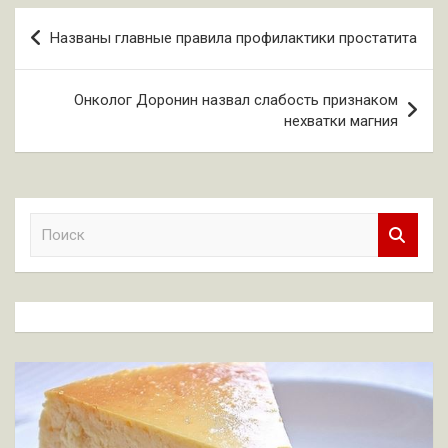
Навигация
Названы главные правила профилактики простатита
по
записям
Онколог Доронин назвал слабость признаком
нехватки магния
П
о
и
с
к