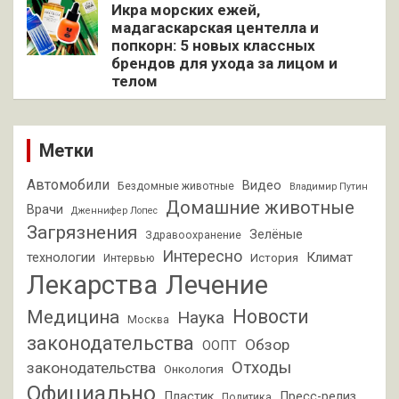
Икра морских ежей,
мадагаскарская центелла и
попкорн: 5 новых классных
брендов для ухода за лицом и
телом
Метки
Автомобили
Видео
Бездомные животные
Владимир Путин
Домашние животные
Врачи
Дженнифер Лопес
Загрязнения
Зелёные
Здравоохранение
Интересно
Климат
технологии
История
Интервью
Лекарства
Лечение
Новости
Медицина
Наука
Москва
законодательства
Обзор
ООПТ
Отходы
законодательства
Онкология
Официально
Пластик
Пресс-релиз
Политика