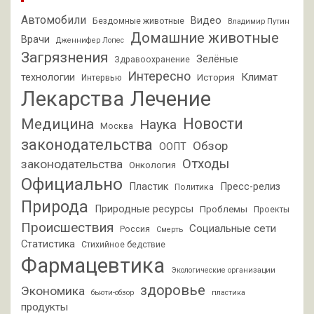
Автомобили
Видео
Бездомные животные
Владимир Путин
Домашние животные
Врачи
Дженнифер Лопес
Загрязнения
Зелёные
Здравоохранение
Интересно
Климат
технологии
История
Интервью
Лекарства
Лечение
Новости
Медицина
Наука
Москва
законодательства
Обзор
ООПТ
Отходы
законодательства
Онкология
Официально
Пластик
Пресс-релиз
Политика
Природа
Природные ресурсы
Проблемы
Проекты
Происшествия
Социальные сети
Россия
Смерть
Статистика
Стихийное бедствие
Фармацевтика
Экологические организации
здоровье
Экономика
бьюти-обзор
пластика
продукты