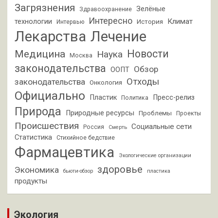
Загрязнения
Зелёные
Здравоохранение
Интересно
Климат
технологии
История
Интервью
Лекарства
Лечение
Новости
Медицина
Наука
Москва
законодательства
Обзор
ООПТ
Отходы
законодательства
Онкология
Официально
Пластик
Пресс-релиз
Политика
Природа
Природные ресурсы
Проблемы
Проекты
Происшествия
Социальные сети
Россия
Смерть
Статистика
Стихийное бедствие
Фармацевтика
Экологические организации
здоровье
Экономика
бьюти-обзор
пластика
продукты
Экология