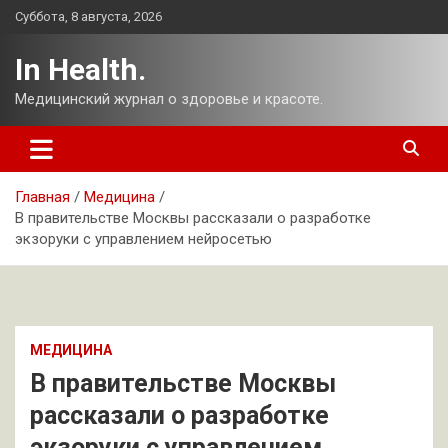
Перейти
Суббота, 8 августа, 2026
к
содержимому
In Health.
Медицинский журнал о здоровье и красоте.
Главная
Медицина
В правительстве Москвы рассказали о разработке
экзоруки с управлением нейросетью
МЕДИЦИНА
В правительстве Москвы
рассказали о разработке
экзоруки с управлением