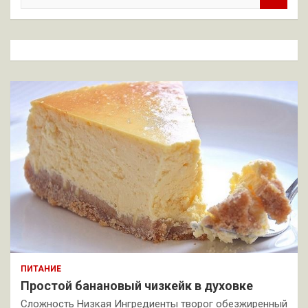
и
с
к
ПИТАНИЕ
Простой банановый чизкейк в духовке
Сложность Низкая Ингредиенты творог обезжиренный