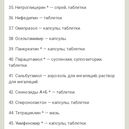
35. Нитроглицерин * — спрей; таблетки.
36. Нифедипин — таблетки.
37. Омепразол — капсулы; таблетки.
38. Осельтамивир — капсулы.
39. Панкреатин * — капсулы; таблетки.
40. Парацетамол * — суспензия; суппозитории;
таблетки.
41. Сальбутамол — аэрозоль для ингаляций; раствор
для ингаляций.
42. Сеннозиды А+Б * — таблетки.
43. Спиронолактон — капсулы; таблетки.
44. Тетрациклин * — мазь.
45. Умифеновир * — капсулы, таблетки.