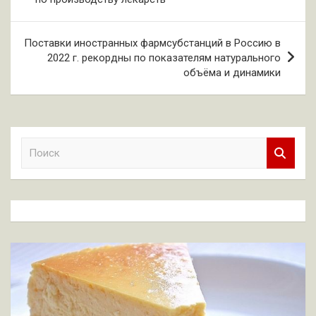
записям
Поставки иностранных фармсубстанций в Россию в
2022 г. рекордны по показателям натурального
объёма и динамики
П
о
и
с
к