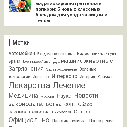
мадагаскарская центелла и
попкорн: 5 новых классных
брендов для ухода за лицом и
телом
Метки
Автомобили
Видео
Бездомные животные
Владимир Путин
Домашние животные
Врачи
Дженнифер Лопес
Загрязнения
Зелёные
Здравоохранение
Интересно
Климат
технологии
История
Интервью
Лекарства
Лечение
Новости
Медицина
Наука
Москва
законодательства
Обзор
ООПТ
Отходы
законодательства
Онкология
Официально
Пластик
Пресс-релиз
Политика