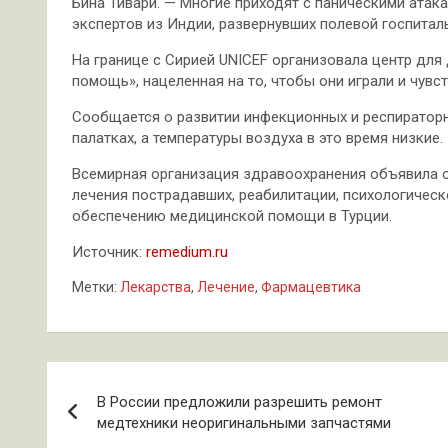
Бина Тивари. — Многие приходят с паническими атака
экспертов из Индии, развернувших полевой госпита
На границе с Сирией UNICEF организовала центр для
помощь», нацеленная на то, чтобы они играли и чувс
Сообщается о развитии инфекционных и респираторн
палатках, а температуры воздуха в это время низкие.
Всемирная организация здравоохранения объявила о
лечения пострадавших, реабилитации, психологичес
обеспечению медицинской помощи в Турции.
Источник:
remedium.ru
Метки:
Лекарства
,
Лечение
,
Фармацевтика
Навигация
В России предложили разрешить ремонт
по
медтехники неоригинальными запчастями