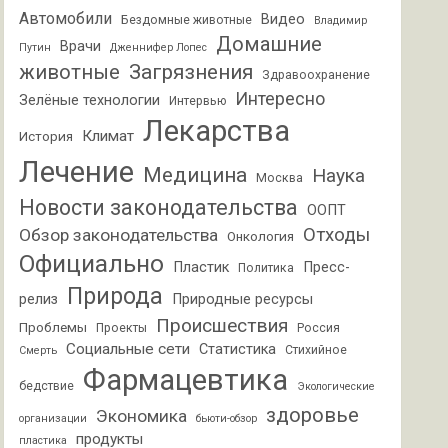
Автомобили
Видео
Бездомные животные
Владимир
Домашние
Врачи
Путин
Дженнифер Лопес
животные
Загрязнения
Здравоохранение
Интересно
Зелёные технологии
Интервью
Лекарства
Климат
История
Лечение
Медицина
Наука
Москва
Новости законодательства
ООПТ
Отходы
Обзор законодательства
Онкология
Официально
Пластик
Пресс-
Политика
Природа
релиз
Природные ресурсы
Происшествия
Проблемы
Проекты
Россия
Социальные сети
Статистика
Стихийное
Смерть
Фармацевтика
бедствие
Экологические
здоровье
Экономика
организации
бьюти-обзор
продукты
пластика