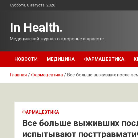
Перейти
Суббота, 8 августа, 2026
к
содержимому
In Health.
Медицинский журнал о здоровье и красоте.
НОВОСТИ
МЕДИЦИНА
ФАРМАЦЕВТИКА
К
Главная
Фармацевтика
Все больше выживших после зе
ФАРМАЦЕВТИКА
Все больше выживших пос
испытывают посттравматич