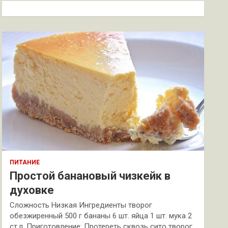
к
ПИТАНИЕ
Простой банановый чизкейк в
духовке
Сложность Низкая Ингредиенты творог
обезжиренный 500 г бананы 6 шт. яйца 1 шт. мука 2
ст.л. Приготовление: Протереть сквозь сито творог.