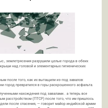
ыс., землетрясения разрушили целые города в обеих
з крыши над головой и элементарных гигиенических
м после того, как их вытащили из-под завалов:
зни город превратился в горы раскрошенного асфальта.
лученными нахождения под завалами… а теперь все
м расстройством (ПТСР) после того, что им пришлось
идели после спасения, — говорит майор индийской армии