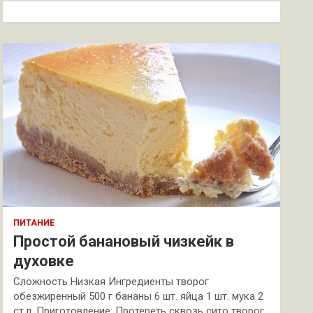
к
ПИТАНИЕ
Простой банановый чизкейк в
духовке
Сложность Низкая Ингредиенты творог
обезжиренный 500 г бананы 6 шт. яйца 1 шт. мука 2
ст.л. Приготовление: Протереть сквозь сито творог.