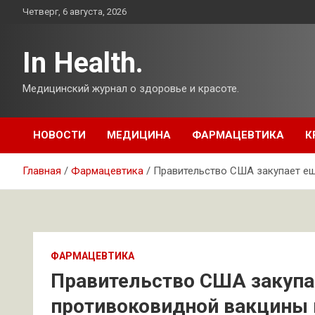
Перейти
Четверг, 6 августа, 2026
к
содержимому
In Health.
Медицинский журнал о здоровье и красоте.
НОВОСТИ
МЕДИЦИНА
ФАРМАЦЕВТИКА
К
Главная
Фармацевтика
Правительство США закупает ещ
ФАРМАЦЕВТИКА
Правительство США закупа
противоковидной вакцины 