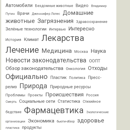
Автомобили
Видео
Бездомные животные
Владимир
Домашние
Врачи
Путин
Дженнифер Лопес
животные
Загрязнения
Здравоохранение
Интересно
Зелёные технологии
Интервью
Лекарства
Климат
История
Лечение
Медицина
Наука
Москва
Новости законодательства
ООПТ
Отходы
Обзор законодательства
Онкология
Официально
Пластик
Пресс-
Политика
Природа
релиз
Природные ресурсы
Происшествия
Проблемы
Проекты
Россия
Социальные сети
Статистика
Стихийное
Смерть
Фармацевтика
бедствие
Экологические
здоровье
Экономика
организации
бьюти-обзор
продукты
пластика