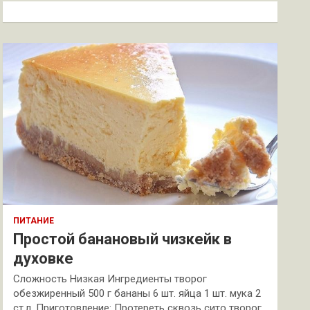
к
ПИТАНИЕ
Простой банановый чизкейк в
духовке
Сложность Низкая Ингредиенты творог
обезжиренный 500 г бананы 6 шт. яйца 1 шт. мука 2
ст.л. Приготовление: Протереть сквозь сито творог.