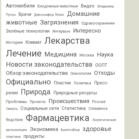
Автомобили
Видео
Бездомные животные
Владимир
Домашние
Врачи
Путин
Дженнифер Лопес
животные
Загрязнения
Здравоохранение
Интересно
Зелёные технологии
Интервью
Лекарства
Климат
История
Лечение
Медицина
Наука
Москва
Новости законодательства
ООПТ
Отходы
Обзор законодательства
Онкология
Официально
Пластик
Пресс-
Политика
Природа
релиз
Природные ресурсы
Происшествия
Проблемы
Проекты
Россия
Социальные сети
Статистика
Стихийное
Смерть
Фармацевтика
бедствие
Экологические
здоровье
Экономика
организации
бьюти-обзор
продукты
пластика