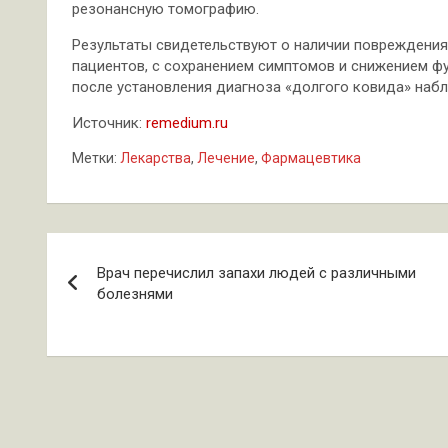
резонансную томографию.
Результаты свидетельствуют о наличии повреждения 
пациентов, с сохранением симптомов и снижением фу
после установления диагноза «долгого ковида» наб
Источник:
remedium.ru
Метки:
Лекарства
,
Лечение
,
Фармацевтика
Навигация
Врач перечислил запахи людей с различными
по
болезнями
записям