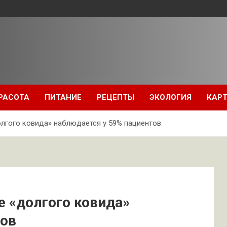
РАСОТА
ПИТАНИЕ
РЕЦЕПТЫ
ЭКОЛОГИЯ
КАРТ
лгого ковида» наблюдается у 59% пациентов
е «долгого ковида»
тов