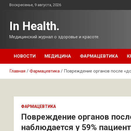
Перейти
Воскресенье, 9 августа, 2026
к
содержимому
In Health.
Медицинский журнал о здоровье и красоте.
НОВОСТИ
МЕДИЦИНА
ФАРМАЦЕВТИКА
К
Главная
Фармацевтика
Повреждение органов после «до
ФАРМАЦЕВТИКА
Повреждение органов посл
наблюдается у 59% пациен