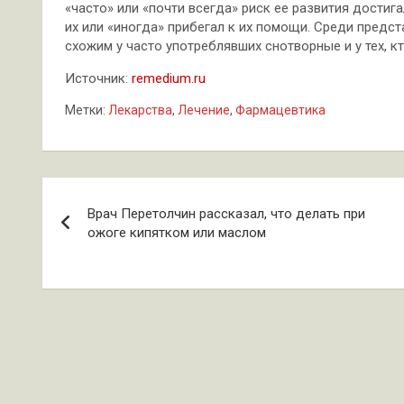
«часто» или «почти всегда» риск ее развития достига
их или «иногда» прибегал к их помощи. Среди предс
схожим у часто употреблявших снотворные и у тех, к
Источник:
remedium.ru
Метки:
Лекарства
,
Лечение
,
Фармацевтика
Навигация
Врач Перетолчин рассказал, что делать при
по
ожоге кипятком или маслом
записям