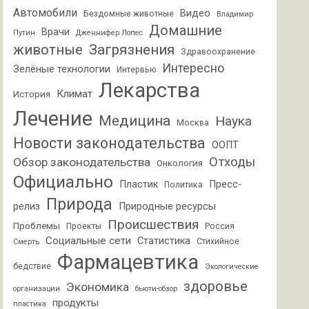
Автомобили
Видео
Бездомные животные
Владимир
Домашние
Врачи
Путин
Дженнифер Лопес
животные
Загрязнения
Здравоохранение
Интересно
Зелёные технологии
Интервью
Лекарства
Климат
История
Лечение
Медицина
Наука
Москва
Новости законодательства
ООПТ
Отходы
Обзор законодательства
Онкология
Официально
Пластик
Пресс-
Политика
Природа
релиз
Природные ресурсы
Происшествия
Проблемы
Проекты
Россия
Социальные сети
Статистика
Стихийное
Смерть
Фармацевтика
бедствие
Экологические
здоровье
Экономика
организации
бьюти-обзор
продукты
пластика