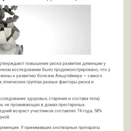
дтверждают повышение риска развития деменции у
енном исследовании было продемонстрировано, что у
ожены к развитию болезни Альцгеймера — самого
х этнических группах разные факторы риска и
исследование здоровья, старения и состава тела)
ии, не проживающих в домах престарелых.
дний возраст участников составлял 74 года, 58%
дной.
 деменция. У принимавших снотворные препараты