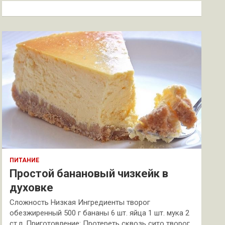
к
ПИТАНИЕ
Простой банановый чизкейк в
духовке
Сложность Низкая Ингредиенты творог
обезжиренный 500 г бананы 6 шт. яйца 1 шт. мука 2
ст.л. Приготовление: Протереть сквозь сито творог.