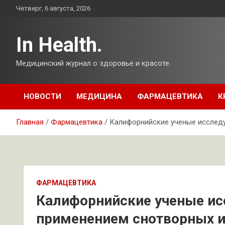
Перейти
Четверг, 6 августа, 2026
к
содержимому
In Health.
Медицинский журнал о здоровье и красоте.
НОВОСТИ
МЕДИЦИНА
ФАРМАЦЕВТИКА
К
Главная
Фармацевтика
Калифорнийские ученые исслед
ФАРМАЦЕВТИКА
Калифорнийские ученые и
применением снотворных и