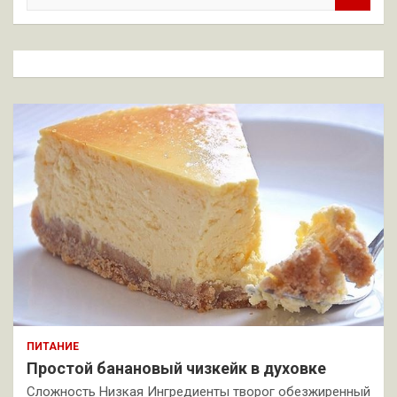
и
с
к
ПИТАНИЕ
Простой банановый чизкейк в духовке
Сложность Низкая Ингредиенты творог обезжиренный