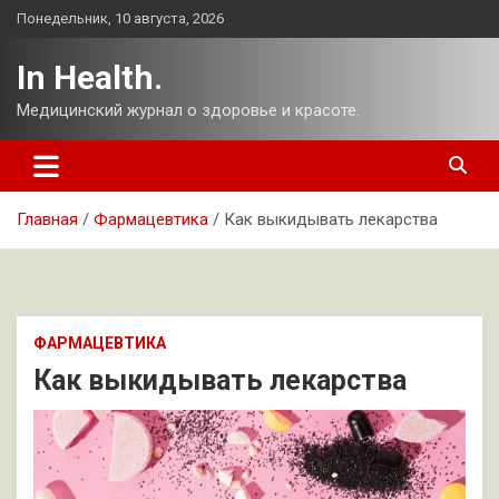
Перейти
Понедельник, 10 августа, 2026
к
содержимому
In Health.
Медицинский журнал о здоровье и красоте.
Главная
Фармацевтика
Как выкидывать лекарства
ФАРМАЦЕВТИКА
Как выкидывать лекарства