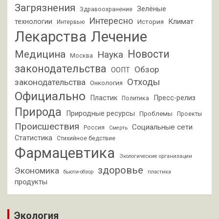
Загрязнения
Зелёные
Здравоохранение
Интересно
Климат
технологии
История
Интервью
Лекарства
Лечение
Новости
Медицина
Наука
Москва
законодательства
Обзор
ООПТ
Отходы
законодательства
Онкология
Официально
Пластик
Пресс-релиз
Политика
Природа
Природные ресурсы
Проблемы
Проекты
Происшествия
Социальные сети
Россия
Смерть
Статистика
Стихийное бедствие
Фармацевтика
Экологические организации
здоровье
Экономика
бьюти-обзор
пластика
продукты
Экология