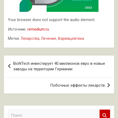
Your browser does not support the audio element.
Источник:
remedium.ru
Метки:
Лекарства
,
Лечение
,
Фармацевтика
Навигация
BioNTech инвестирует 40 миллионов евро в новые
по
заводы на территории Германии
записям
Побочные эффекты лекарств
П
о