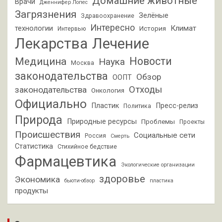
Домашние животные
Врачи
Дженнифер Лопес
Загрязнения
Зелёные
Здравоохранение
Интересно
Климат
технологии
История
Интервью
Лекарства
Лечение
Новости
Медицина
Наука
Москва
законодательства
Обзор
ООПТ
Отходы
законодательства
Онкология
Официально
Пластик
Пресс-релиз
Политика
Природа
Природные ресурсы
Проблемы
Проекты
Происшествия
Социальные сети
Россия
Смерть
Статистика
Стихийное бедствие
Фармацевтика
Экологические организации
здоровье
Экономика
бьюти-обзор
пластика
продукты