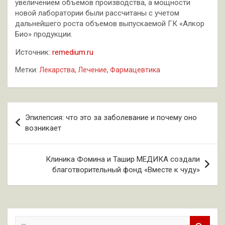
увеличением объемов производства, а мощности
новой лаборатории были рассчитаны с учетом
дальнейшего роста объемов выпускаемой ГК «Алкор
Био» продукции.
Источник:
remedium.ru
Метки:
Лекарства
,
Лечение
,
Фармацевтика
Навигация
Эпилепсия: что это за заболевание и почему оно
по
возникает
записям
Клиника Фомина и Ташир МЕДИКА создали
благотворительный фонд «Вместе к чуду»
П