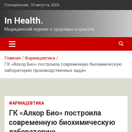
Перейти
Понедельник, 10 августа, 2026
к
содержимому
In Health.
Медицинский журнал о здоровье и красоте.
Главная
Фармацевтика
ГК «Алкор Био» построила современную биохимическую
лабораторию производственных задач
ФАРМАЦЕВТИКА
ГК «Алкор Био» построила
современную биохимическую
лабораторию