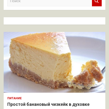
о
и
с
к
ПИТАНИЕ
Простой банановый чизкейк в духовке