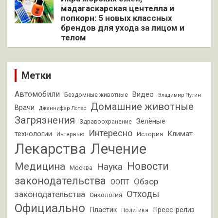
мадагаскарская центелла и
попкорн: 5 новых классных
брендов для ухода за лицом и
телом
Метки
Автомобили
Видео
Бездомные животные
Владимир Путин
Домашние животные
Врачи
Дженнифер Лопес
Загрязнения
Зелёные
Здравоохранение
Интересно
Климат
технологии
История
Интервью
Лекарства
Лечение
Новости
Медицина
Наука
Москва
законодательства
Обзор
ООПТ
Отходы
законодательства
Онкология
Официально
Пластик
Пресс-релиз
Политика