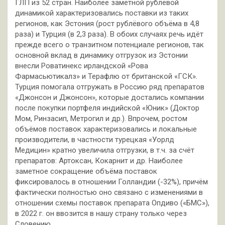
ГЛП из 52 стран. Наиболее заметной рублёвой
динамикой характеризовались поставки из таких
регионов, как Эстония (рост рублёвого объёма в 4,8
раза) и Турция (в 2,3 раза). В обоих случаях речь идёт
прежде всего о транзитном потенциале регионов, так
основной вклад в динамику отгрузок из Эстонии
внесли Роватинекс ирландской «Рова
Фармасьютикалз» и Терафлю от британской «ГСК».
Турция помогала отгружать в Россию ряд препаратов
«Джонсон и Джонсон», которые достались компании
после покупки портфеля индийской «Юник» (Доктор
Мом, Ринзасип, Метрогил и др.). Впрочем, ростом
объёмов поставок характеризовались и локальные
производители, в частности турецкая «Уорлд
Медицин» кратно увеличила отгрузки, в т.ч. за счёт
препаратов: Артоксан, Кокарнит и др. Наиболее
заметное сокращение объёма поставок
фиксировалось в отношении Голландии (-32%), причём
фактически полностью оно связано с изменениями в
отношении схемы поставок препарата Опдиво («БМС»),
в 2022 г. он ввозится в нашу страну только через
Словению.