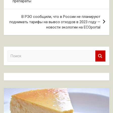
препараты
записям
В РЭО сообщили, что в России не планируют
поднимать тарифы на вывоз отходов в 2023 году —
новости экологии на ECOportal
П
о
и
с
к