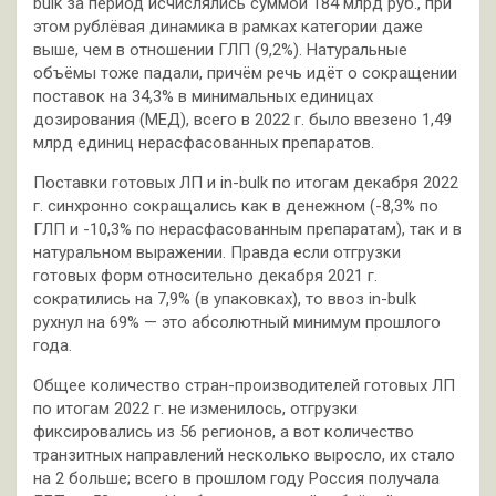
bulk за период исчислялись суммой 184 млрд руб., при
этом рублёвая динамика в рамках категории даже
выше, чем в отношении ГЛП (9,2%). Натуральные
объёмы тоже падали, причём речь идёт о сокращении
поставок на 34,3% в минимальных единицах
дозирования (МЕД), всего в 2022 г. было ввезено 1,49
млрд единиц нерасфасованных препаратов.
Поставки готовых ЛП и in-bulk по итогам декабря 2022
г. синхронно сокращались как в денежном (-8,3% по
ГЛП и -10,3% по нерасфасованным препаратам), так и в
натуральном выражении. Правда если отгрузки
готовых форм относительно декабря 2021 г.
сократились на 7,9% (в упаковках), то ввоз in-bulk
рухнул на 69% — это абсолютный минимум прошлого
года.
Общее количество стран-производителей готовых ЛП
по итогам 2022 г. не изменилось, отгрузки
фиксировались из 56 регионов, а вот количество
транзитных направлений несколько выросло, их стало
на 2 больше; всего в прошлом году Россия получала