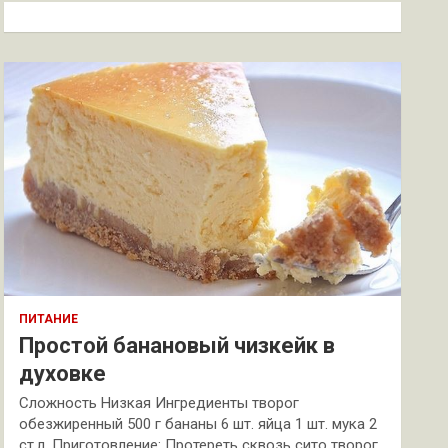
к
ПИТАНИЕ
Простой банановый чизкейк в
духовке
Сложность Низкая Ингредиенты творог
обезжиренный 500 г бананы 6 шт. яйца 1 шт. мука 2
ст.л. Приготовление: Протереть сквозь сито творог.