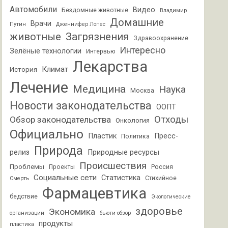
Автомобили
Видео
Бездомные животные
Владимир
Домашние
Врачи
Путин
Дженнифер Лопес
животные
Загрязнения
Здравоохранение
Интересно
Зелёные технологии
Интервью
Лекарства
Климат
История
Лечение
Медицина
Наука
Москва
Новости законодательства
ООПТ
Отходы
Обзор законодательства
Онкология
Официально
Пластик
Пресс-
Политика
Природа
релиз
Природные ресурсы
Происшествия
Проблемы
Проекты
Россия
Социальные сети
Статистика
Стихийное
Смерть
Фармацевтика
бедствие
Экологические
здоровье
Экономика
организации
бьюти-обзор
продукты
пластика