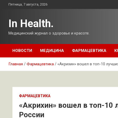
Перейти
Пятница, 7 августа, 2026
к
содержимому
In Health.
Медицинский журнал о здоровье и красоте.
НОВОСТИ
МЕДИЦИНА
ФАРМАЦЕВТИКА
К
Главная
Фармацевтика
«Акрихин» вошел в топ-10 лучши
ФАРМАЦЕВТИКА
«Акрихин» вошел в топ-10 
России