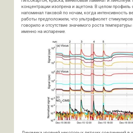
гипсокартон, краска, виниловый ламинат и линолеум
концентрации изопрена и ацетона. В целом профиль 
напоминал таковой по ночам, когда интенсивность в
работы предположили, что ультрафиолет стимулирова
говорило и отсутствие значимого роста температуры 
именно на испарение.
Динамика уровней некоторых летучих соединений в ход