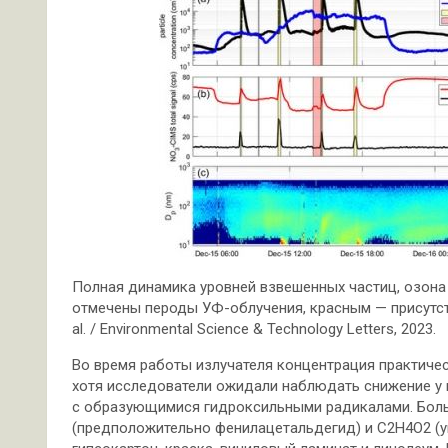
Полная динамика уровней взвешенных частиц, озона
отмечены пероды УФ-облучения, красным — присутств
al. / Environmental Science & Technology Letters, 2023.
Во время работы излучателя концентрация практичес
хотя исследователи ожидали наблюдать снижение у м
с образующимися гидроксильными радикалами. Больш
(предположительно фенилацетальдегид) и C2H4O2 (у