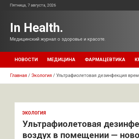
Перейти
Пятница, 7 августа, 2026
к
содержимому
In Health.
Медицинский журнал о здоровье и красоте.
НОВОСТИ
МЕДИЦИНА
ФАРМАЦЕВТИКА
К
Главная
Экология
Ультрафиолетовая дезинфекция време
ЭКОЛОГИЯ
Ультрафиолетовая дезинфе
воздух в помещении — ново