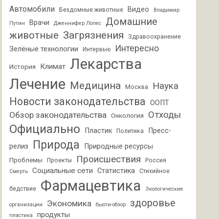
Автомобили
Видео
Бездомные животные
Владимир
Домашние
Врачи
Путин
Дженнифер Лопес
животные
Загрязнения
Здравоохранение
Интересно
Зелёные технологии
Интервью
Лекарства
Климат
История
Лечение
Медицина
Наука
Москва
Новости законодательства
ООПТ
Отходы
Обзор законодательства
Онкология
Официально
Пластик
Пресс-
Политика
Природа
релиз
Природные ресурсы
Происшествия
Проблемы
Проекты
Россия
Социальные сети
Статистика
Стихийное
Смерть
Фармацевтика
бедствие
Экологические
здоровье
Экономика
организации
бьюти-обзор
продукты
пластика