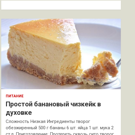
к
ПИТАНИЕ
Простой банановый чизкейк в
духовке
Сложность Низкая Ингредиенты творог
обезжиренный 500 г бананы 6 шт. яйца 1 шт. мука 2
ст.л. Приготовление: Протереть сквозь сито творог.