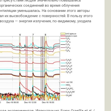
. В присутствии людей значительно повышались
органических соединений во время облучения
ентиляции уменьшалась. На основании этого авторы
л их высвобождение с поверхностей. В пользу этого
воздуха — энергия излучения, по-видимому, уходила
е экспериментов. Иллюстрация: Frans Graeffe et al. /