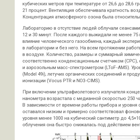
кубических метров при температуре от 26,6 до 28,6 
21 процент. Вентиляция обеспечивала кратность возд
Концентрация атмосферного озона была относительн
Лабораторию в отсутствие людей облучали сеансами
12 и 30 минут. После каждого выжидали не менее 75
влияние человеческого газообмена, каждый экспери
в лаборатории и без него. На всем протяжении раб
в воздухе. Количество, размеры и суммарный химиче
соответственно конденсационным счетчиком (CPC),
и аэрозольным масс-спектрометром (LToF-AMS). Ур
(Model 49i), летучих органических соединений и про
ионизации (Vocus PTR и NO3-CIMS).
При включении ультрафиолетового излучателя конце
нанометра возрастала с медианной скоростью 250 ча
В зависимости от времени работы прибора и уровня
оставался низким и примерно соответствовал фонов
уровня менее 1000 на кубический сантиметр до 4,5×
облучения она быстро снижалась под действием вент