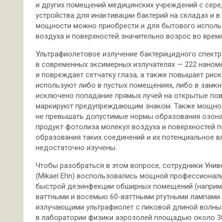
и других помещений медицинских учреждений с сер
устройства для инактивации бактерий на складах и 
мощности можно приобрести и для бытового использ
воздуха и поверхностей значительно возрос во врем
Ультрафиолетовое излучение бактерицидного спектр
в современных эксимерных излучателях — 222 наном
и повреждает сетчатку глаза, а также повышает рис
используют либо в пустых помещениях, либо в замкн
исключено попадание прямых лучей на открытые пов
маркируют предупреждающим знаком. Также мощност
не превышать допустимые нормы образования озона
продукт фотолиза молекул воздуха и поверхностей п
образования таких соединений и их потенциальное в
недостаточно изучены.
Чтобы разобраться в этом вопросе, сотрудники Уни
(Mikael Ehn) воспользовались мощной профессиональ
быстрой дезинфекции обширных помещений (наприме
ваттными и восемью 60-ваттными ртутными лампами 
излучающими ультрафиолет с пиковой длиной волны 
в лаборатории физики аэрозолей площадью около 3