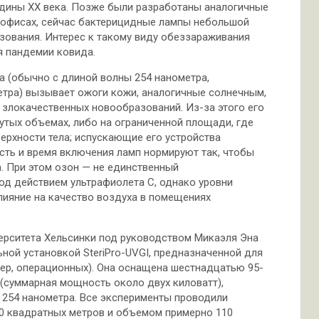
едины XX века. Позже были разработаны аналогичные
в офисах, сейчас бактерицидные лампы небольшой
ования. Интерес к такому виду обеззараживания
я пандемии ковида.
а (обычно с длиной волны 254 нанометра,
етра) вызывает ожоги кожи, аналогичные солнечным,
к злокачественных новообразований. Из-за этого его
утых объемах, либо на ограниченной площади, где
ерхности тела; испускающие его устройства
ь и время включения ламп нормируют так, чтобы
. При этом озон — не единственный
од действием ультрафиолета С, однако уровни
лияние на качество воздуха в помещениях
верситета Хельсинки под руководством Микаэля Эна
ной установкой SteriPro-UVGI, предназначенной для
р, операционных). Она оснащена шестнадцатью 95-
(суммарная мощность около двух киловатт),
254 нанометра. Все эксперименты проводили
0 квадратных метров и объемом примерно 110