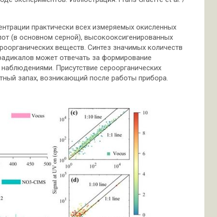
ентрации практически всех измеряемых окисленных
от (в основном серной), высокооксигенированных
ероорганических веществ. Синтез значимых количеств
радикалов может отвечать за формирование
и наблюдениями. Присутствие сероорганических
тный запах, возникающий после работы прибора.