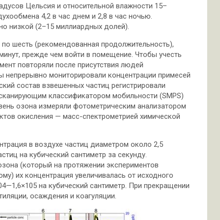
градусов Цельсия и относительной влажности 15–
ухообмена 4,2 в час днем и 2,8 в час ночью.
о низкой (2–15 миллиардных долей).
 по шесть (рекомендованная продолжительность),
 минут, прежде чем войти в помещение. Чтобы учесть
мент повторяли после присутствия людей
оты непрерывно мониторировали концентрации примесей
ский состав взвешенных частиц регистрировали
 сканирующим классификатором мобильности (SMPS)
овень озона измеряли фотометрическим анализатором
дуктов окисления — масс-спектрометрией химической
нтрация в воздухе частиц диаметром около 2,5
стиц на кубический сантиметр за секунду.
 озона (который на протяжении экспериментов
ому) их концентрация увеличивалась от исходного
104—1,6×105 на кубический сантиметр. При прекращении
иляции, осаждения и коагуляции.