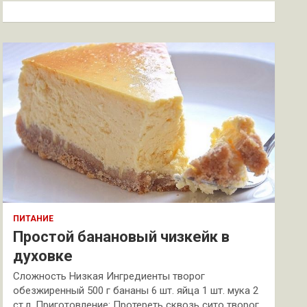
к
ПИТАНИЕ
Простой банановый чизкейк в
духовке
Сложность Низкая Ингредиенты творог
обезжиренный 500 г бананы 6 шт. яйца 1 шт. мука 2
ст.л. Приготовление: Протереть сквозь сито творог.