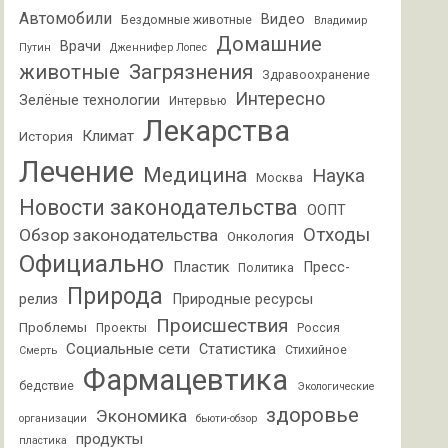
Автомобили
Видео
Бездомные животные
Владимир
Домашние
Врачи
Путин
Дженнифер Лопес
животные
Загрязнения
Здравоохранение
Интересно
Зелёные технологии
Интервью
Лекарства
Климат
История
Лечение
Медицина
Наука
Москва
Новости законодательства
ООПТ
Отходы
Обзор законодательства
Онкология
Официально
Пластик
Пресс-
Политика
Природа
релиз
Природные ресурсы
Происшествия
Проблемы
Проекты
Россия
Социальные сети
Статистика
Стихийное
Смерть
Фармацевтика
бедствие
Экологические
здоровье
Экономика
организации
бьюти-обзор
продукты
пластика