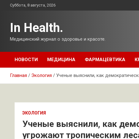
Перейти
Суббота, 8 августа, 2026
к
содержимому
In Health.
Медицинский журнал о здоровье и красоте.
НОВОСТИ
МЕДИЦИНА
ФАРМАЦЕВТИКА
К
Главная
Экология
Ученые выяснили, как демократическ
ЭКОЛОГИЯ
Ученые выяснили, как дем
угрожают тропическим леса