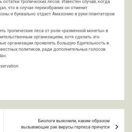
остатки тропических лесов. Известен случай, когда
л, что в случае переизбрания он отменит
оны и буквально отдаст Амазонию в руки плантаторов
ть тропические леса от роли «разменной монеты» в
вительственным организациям, хотя сделать это
ные организации проявлять большую бдительность в
вестных политиков, ради дополнительных голосов
ды.
ervation.
Биологи выяснили, каким образом
вызывающие рак вирусы герпеса прячутся