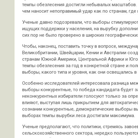
темпы обезлесения достигли небывалых масштабов. 
чем наносит непоправимый удар как по странам, где 
Ученые давно подозревали, что выборы стимулируют
ищущих поддержки у населения, на вырубку дополни
сих пор не было проверено в широких географически
Чтобы, наконец, поставить точку в вопросе, междун
Великобритании, Швейцарии, Кении и Австралии со
странам Южной Америки, Центральной Африки и Юго-
темпы обезлесения за год в конкретной стране и пол
выборы, какого типа и уровня, как они освещались в
Особенно исследователей интересовала разница ме
выборы конкурентные, то победа кандидата будет за
неконкурентных избиратели голосуют только за опре
влияют, выступая лишь прикрытием для автократиче
сознании конкурентные, демократические выборы выг
выборах темпы вырубки леса достигали максимума.
Ученые предполагают, что политики, стремясь завое
сельскохозяйственного сектора, нередко пользуютс