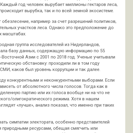
Каждый год человек вырубает миллионы гектаров леса,
происходит вырубка, так и по всей земной экосистеме.
 обезлесение, например за счет разрешений политиков,
тельных участков леса. Однако это предположение до
х масштабах.
ародная группа исследователей из Нидерландов,
здала базу данных, содержащую информацию по 55
Восточной Азии с 2001 по 2018 год. Ученые учитывали
итическую обстановку: проходили ли в том году
 СМИ, каков был уровень коррупции и так далее.
жду конкурентными и неконкурентными выборами. Если
висеть от абсолютного числа голосов. Тогда как в
деленную партию или их голоса вообще ни на что не
ского/олигократического режима. Хотя в нашем
лядят «лучше», анализ показал, что именно при таких
вать симпатии электората, особенно представителей
я природными ресурсами, обещая смягчить или