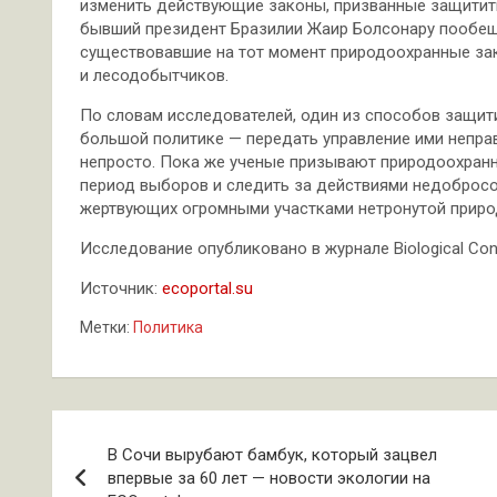
изменить действующие законы, призванные защитить 
бывший президент Бразилии Жаир Болсонару пообеща
существовавшие на тот момент природоохранные зак
и лесодобытчиков.
По словам исследователей, один из способов защити
большой политике — передать управление ими непра
непросто. Пока же ученые призывают природоохран
период выборов и следить за действиями недобросо
жертвующих огромными участками нетронутой приро
Исследование опубликовано в журнале Biological Cons
Источник:
ecoportal.su
Метки:
Политика
Навигация
В Сочи вырубают бамбук, который зацвел
по
впервые за 60 лет — новости экологии на