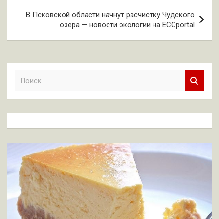
В Псковской области начнут расчистку Чудского
озера — новости экологии на ECOportal
П
о
и
с
к