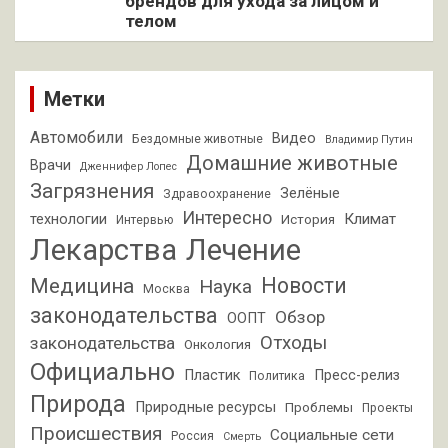
брендов для ухода за лицом и
телом
Метки
Автомобили
Видео
Бездомные животные
Владимир Путин
Домашние животные
Врачи
Дженнифер Лопес
Загрязнения
Зелёные
Здравоохранение
Интересно
Климат
технологии
История
Интервью
Лекарства
Лечение
Новости
Медицина
Наука
Москва
законодательства
Обзор
ООПТ
Отходы
законодательства
Онкология
Официально
Пластик
Пресс-релиз
Политика
Природа
Природные ресурсы
Проблемы
Проекты
Происшествия
Социальные сети
Россия
Смерть