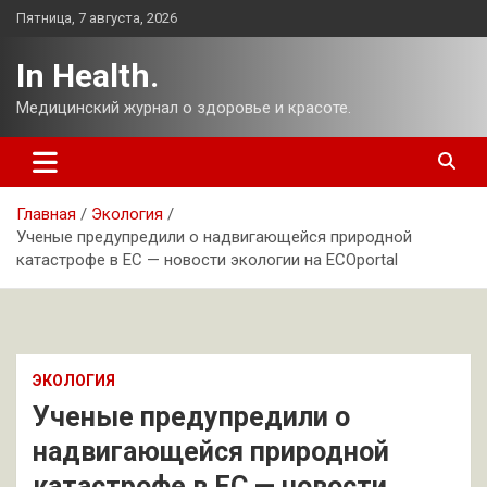
Перейти
Пятница, 7 августа, 2026
к
содержимому
In Health.
Медицинский журнал о здоровье и красоте.
Главная
Экология
Ученые предупредили о надвигающейся природной
катастрофе в ЕС — новости экологии на ECOportal
ЭКОЛОГИЯ
Ученые предупредили о
надвигающейся природной
катастрофе в ЕС — новости