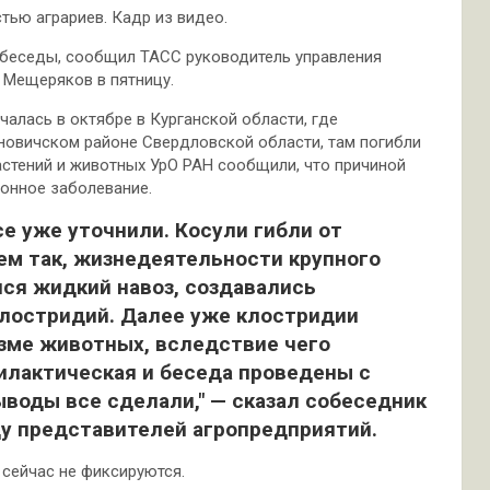
тью аграриев. Кадр из видео.
 беседы, сообщил ТАСС руководитель управления
 Мещеряков в пятницу.
чалась в октябре в Курганской области, где
ановичском районе Свердловской области, там погибли
астений и животных УрО РАН сообщили, что причиной
онное заболевание.
все уже уточнили. Косули гибли от
ем так, жизнедеятельности крупного
лся жидкий навоз, создавались
лостридий. Далее уже клостридии
изме животных, вследствие чего
илактическая и беседа проведены с
воды все сделали," — сказал собеседник
иду представителей агропредприятий.
 сейчас не фиксируются.