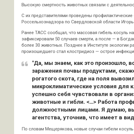
Высокую смертность животных связали с деятельнос
С их представителями проведены профилактические
Россельхознадзора по Свердловской области Игорь
Ранее ТАСС сообщал, что массовая гибель косуль на
зафиксировали 50 случаев смерти, а после — в Богд
более 30 животных. Позднее в Институте экологии р
произошедшего стал клостридиоз — острое инфекци
"Да, мы знаем, как это произошло, 
заражения почвы продуктами, скаж
рогатого скота, где на поля вывози
микроклиматические условия для к
успешно себя чувствовали в орган
животные и гибли. <…> Работа проф
должностными лицами. Я думаю, вы
агентства, уточнив, что имеет в в
По словам Мещерякова, новые случаи гибели косуль