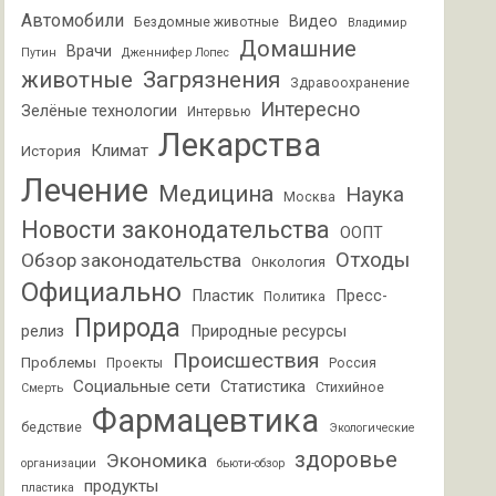
Автомобили
Видео
Бездомные животные
Владимир
Домашние
Врачи
Путин
Дженнифер Лопес
животные
Загрязнения
Здравоохранение
Интересно
Зелёные технологии
Интервью
Лекарства
Климат
История
Лечение
Медицина
Наука
Москва
Новости законодательства
ООПТ
Отходы
Обзор законодательства
Онкология
Официально
Пластик
Пресс-
Политика
Природа
релиз
Природные ресурсы
Происшествия
Проблемы
Проекты
Россия
Социальные сети
Статистика
Стихийное
Смерть
Фармацевтика
бедствие
Экологические
здоровье
Экономика
организации
бьюти-обзор
продукты
пластика