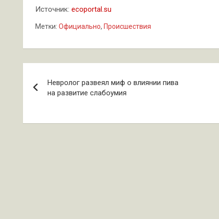
Источник:
ecoportal.su
Метки:
Официально
,
Происшествия
Навигация
Невролог развеял миф о влиянии пива
по
на развитие слабоумия
записям