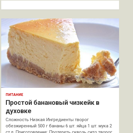
к
ПИТАНИЕ
Простой банановый чизкейк в
духовке
Сложность Низкая Ингредиенты творог
обезжиренный 500 г бананы 6 шт. яйца 1 шт. мука 2
ст.л. Приготовление: Протереть сквозь сито творог.