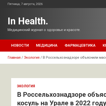
Перейти
Пятница, 7 августа, 2026
к
содержимому
In Health.
Медицинский журнал о здоровье и красоте.
НОВОСТИ
МЕДИЦИНА
ФАРМАЦЕВТИКА
К
Главная
Экология
В Россельхознадзоре объяснили массо
ЭКОЛОГИЯ
В Россельхознадзоре объя
косуль на Урале в 2022 год