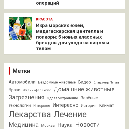
операций
КРАСОТА
Икра морских ежей,
мадагаскарская центелла и
попкорн: 5 новых классных
брендов для ухода за лицом и
телом
Метки
Автомобили
Видео
Бездомные животные
Владимир Путин
Домашние животные
Врачи
Дженнифер Лопес
Загрязнения
Зелёные
Здравоохранение
Интересно
Климат
технологии
История
Интервью
Лекарства
Лечение
Новости
Медицина
Наука
Москва