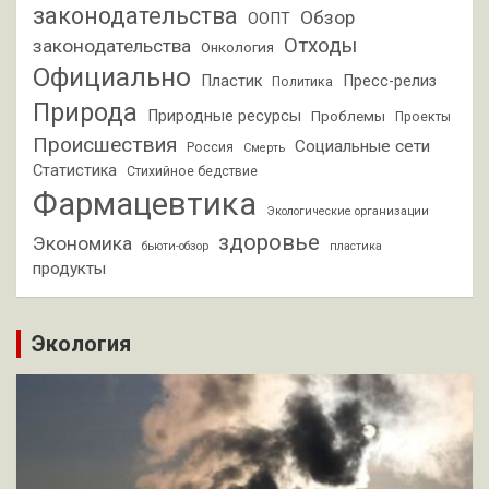
законодательства
Обзор
ООПТ
Отходы
законодательства
Онкология
Официально
Пластик
Пресс-релиз
Политика
Природа
Природные ресурсы
Проблемы
Проекты
Происшествия
Социальные сети
Россия
Смерть
Статистика
Стихийное бедствие
Фармацевтика
Экологические организации
здоровье
Экономика
бьюти-обзор
пластика
продукты
Экология