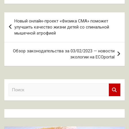
Навигация
Новый онлайн-проект «Физика СМА» поможет
по
улучшить качество жизни детей со спинальной
мышечной атрофией
записям
Обзор законодательства за 03/02/2023 — новости
экологии на ECOportal
П
о
и
с
к