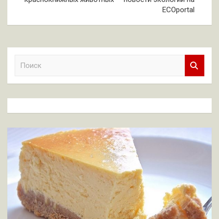
ECOportal
П
о
и
с
к