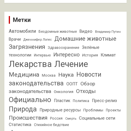
Метки
Автомобили
Видео
Бездомные животные
Владимир Путин
Домашние животные
Врачи
Дженнифер Лопес
Загрязнения
Зелёные
Здравоохранение
Интересно
Климат
технологии
История
Интервью
Лекарства
Лечение
Новости
Медицина
Наука
Москва
законодательства
Обзор
ООПТ
Отходы
законодательства
Онкология
Официально
Пластик
Пресс-релиз
Политика
Природа
Природные ресурсы
Проблемы
Проекты
Происшествия
Социальные сети
Россия
Смерть
Статистика
Стихийное бедствие