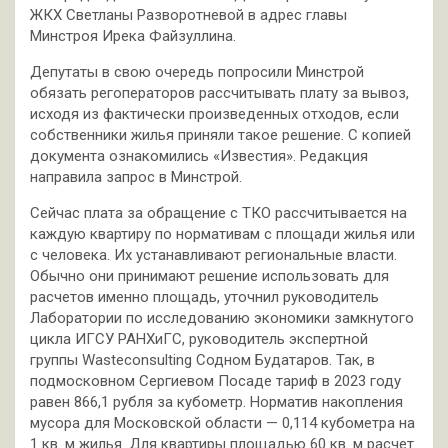
ЖКХ Светланы Разворотневой в адрес главы
Минстроя Ирека Файзуллина.
Депутаты в свою очередь попросили Минстрой
обязать регоператоров рассчитывать плату за вывоз,
исходя из фактически произведенных отходов, если
собственники жилья приняли такое решение. С копией
документа ознакомились «Известия». Редакция
направила запрос в Минстрой.
Сейчас плата за обращение с ТКО рассчитывается на
каждую квартиру по нормативам с площади жилья или
с человека. Их устанавливают региональные власти.
Обычно они принимают решение использовать для
расчетов именно площадь, уточнил руководитель
Лаборатории по исследованию экономики замкнутого
цикла ИГСУ РАНХиГС, руководитель экспертной
группы Wasteconsulting Содном Будатаров. Так, в
подмосковном Сергиевом Посаде тариф в 2023 году
равен 866,1 рубля за кубометр. Норматив накопления
мусора для Московской области — 0,114 кубометра на
1 кв. м жилья. Для квартиры площадью 60 кв. м расчет