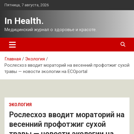
Перейти
Пятница, 7 августа, 2026
к
содержимому
In Health.
Медицинский журнал о здоровье и красоте.
Главная
Экология
Рослесхоз вводит мораторий на весенний профотжиг сухой
травы — новости экологии на ECOportal
ЭКОЛОГИЯ
Рослесхоз вводит мораторий на
весенний профотжиг сухой
травы — новости экологии на