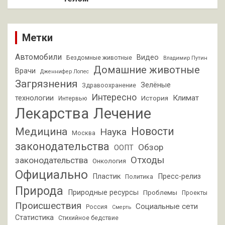
Метки
Автомобили
Видео
Бездомные животные
Владимир Путин
Домашние животные
Врачи
Дженнифер Лопес
Загрязнения
Зелёные
Здравоохранение
Интересно
Климат
технологии
История
Интервью
Лекарства
Лечение
Новости
Медицина
Наука
Москва
законодательства
Обзор
ООПТ
Отходы
законодательства
Онкология
Официально
Пластик
Пресс-релиз
Политика
Природа
Природные ресурсы
Проблемы
Проекты
Происшествия
Социальные сети
Россия
Смерть
Статистика
Стихийное бедствие