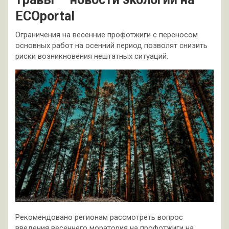
ECOportal
Ограничения на весенние профотжиги с переносом
основных работ на осенний период позволят снизить
риски возникновения нештатных ситуаций.
Рекомендовано регионам рассмотреть вопрос
введения весеннего моратория на профотжиги на