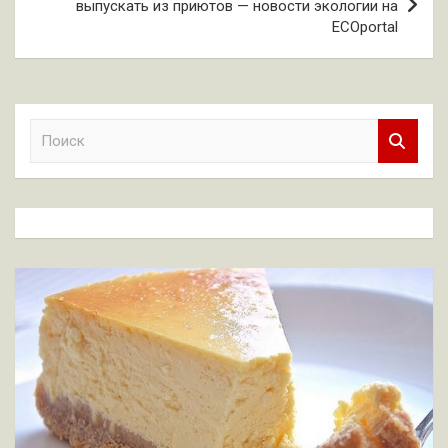
выпускать из приютов — новости экологии на
ECOportal
П
о
и
с
к