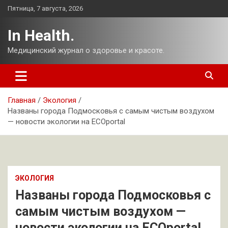
Перейти
Пятница, 7 августа, 2026
к
содержимому
In Health.
Медицинский журнал о здоровье и красоте.
Главная
Экология
Названы города Подмосковья с самым чистым воздухом
— новости экологии на ECOportal
ЭКОЛОГИЯ
Названы города Подмосковья с
самым чистым воздухом —
новости экологии на ECOportal