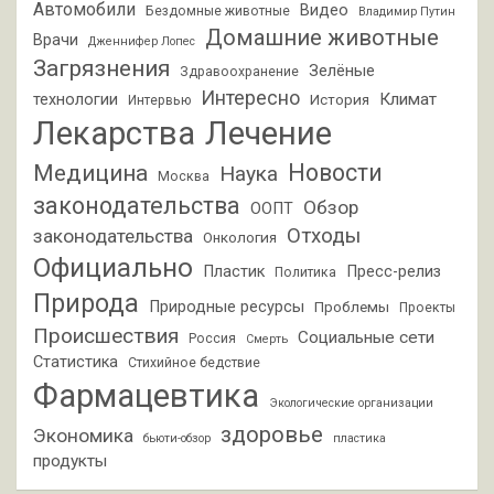
Автомобили
Видео
Бездомные животные
Владимир Путин
Домашние животные
Врачи
Дженнифер Лопес
Загрязнения
Зелёные
Здравоохранение
Интересно
Климат
технологии
История
Интервью
Лекарства
Лечение
Новости
Медицина
Наука
Москва
законодательства
Обзор
ООПТ
Отходы
законодательства
Онкология
Официально
Пластик
Пресс-релиз
Политика
Природа
Природные ресурсы
Проблемы
Проекты
Происшествия
Социальные сети
Россия
Смерть
Статистика
Стихийное бедствие
Фармацевтика
Экологические организации
здоровье
Экономика
бьюти-обзор
пластика
продукты