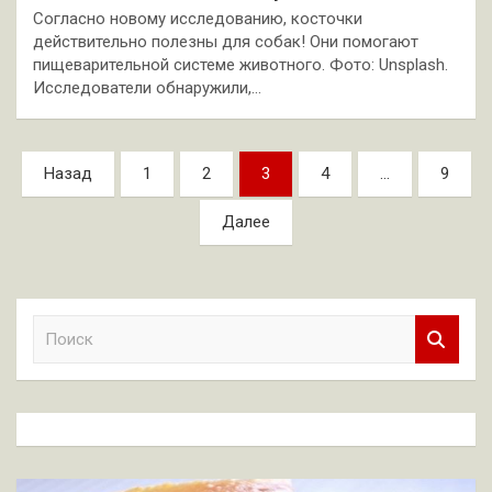
Согласно новому исследованию, косточки
действительно полезны для собак! Они помогают
пищеварительной системе животного. Фото: Unsplash.
Исследователи обнаружили,…
Пагинация
Назад
1
2
3
4
…
9
записей
Далее
П
о
и
с
к