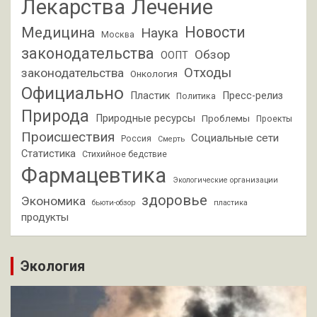
Лекарства
Лечение
Новости
Медицина
Наука
Москва
законодательства
Обзор
ООПТ
Отходы
законодательства
Онкология
Официально
Пластик
Пресс-релиз
Политика
Природа
Природные ресурсы
Проблемы
Проекты
Происшествия
Социальные сети
Россия
Смерть
Статистика
Стихийное бедствие
Фармацевтика
Экологические организации
здоровье
Экономика
бьюти-обзор
пластика
продукты
Экология