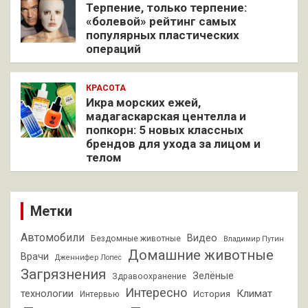
Терпение, только терпение:
«болевой» рейтинг самых
популярных пластических
операций
КРАСОТА
Икра морских ежей,
мадагаскарская центелла и
попкорн: 5 новых классных
брендов для ухода за лицом и
телом
Метки
Автомобили
Видео
Бездомные животные
Владимир Путин
Домашние животные
Врачи
Дженнифер Лопес
Загрязнения
Зелёные
Здравоохранение
Интересно
Климат
технологии
История
Интервью