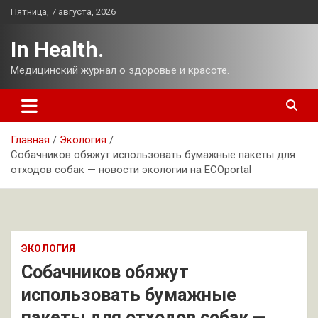
Перейти
Пятница, 7 августа, 2026
к
содержимому
In Health.
Медицинский журнал о здоровье и красоте.
Главная
Экология
Собачников обяжут использовать бумажные пакеты для
отходов собак — новости экологии на ECOportal
ЭКОЛОГИЯ
Собачников обяжут
использовать бумажные
пакеты для отходов собак —