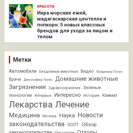
КРАСОТА
Икра морских ежей,
мадагаскарская центелла и
попкорн: 5 новых классных
брендов для ухода за лицом и
телом
Метки
Автомобили
Видео
Бездомные животные
Владимир Путин
Домашние животные
Врачи
Дженнифер Лопес
Загрязнения
Зелёные
Здравоохранение
Интересно
Климат
технологии
История
Интервью
Лекарства
Лечение
Новости
Медицина
Наука
Москва
законодательства
Обзор
ООПТ
Отходы
законодательства
Онкология