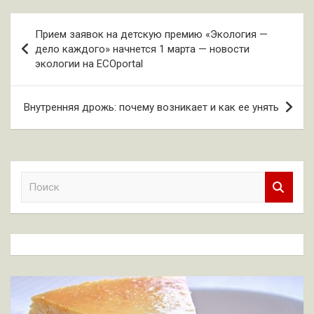
Навигация
Прием заявок на детскую премию «Экология —
по
дело каждого» начнется 1 марта — новости
экологии на ECOportal
записям
Внутренняя дрожь: почему возникает и как ее унять
П
о
и
с
к