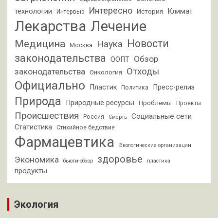
Интересно
Климат
технологии
История
Интервью
Лекарства
Лечение
Новости
Медицина
Наука
Москва
законодательства
Обзор
ООПТ
Отходы
законодательства
Онкология
Официально
Пластик
Пресс-релиз
Политика
Природа
Природные ресурсы
Проблемы
Проекты
Происшествия
Социальные сети
Россия
Смерть
Статистика
Стихийное бедствие
Фармацевтика
Экологические организации
здоровье
Экономика
бьюти-обзор
пластика
продукты
Экология