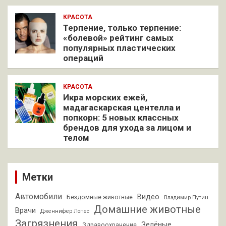
КРАСОТА
Терпение, только терпение:
«болевой» рейтинг самых
популярных пластических
операций
КРАСОТА
Икра морских ежей,
мадагаскарская центелла и
попкорн: 5 новых классных
брендов для ухода за лицом и
телом
Метки
Автомобили
Видео
Бездомные животные
Владимир Путин
Домашние животные
Врачи
Дженнифер Лопес
Загрязнения
Зелёные
Здравоохранение