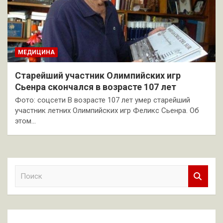
МЕДИЦИНА
Старейший участник Олимпийских игр
Сьенра скончался в возрасте 107 лет
Фото: соцсети В возрасте 107 лет умер старейший
участник летних Олимпийских игр Феликс Сьенра. Об
этом…
П
о
и
с
к