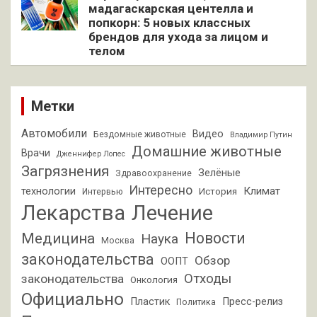
мадагаскарская центелла и
попкорн: 5 новых классных
брендов для ухода за лицом и
телом
Метки
Автомобили
Видео
Бездомные животные
Владимир Путин
Домашние животные
Врачи
Дженнифер Лопес
Загрязнения
Зелёные
Здравоохранение
Интересно
Климат
технологии
История
Интервью
Лекарства
Лечение
Новости
Медицина
Наука
Москва
законодательства
Обзор
ООПТ
Отходы
законодательства
Онкология
Официально
Пластик
Пресс-релиз
Политика