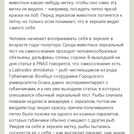
животное какую-нибудь метку, чтобы оно само эту
метку не видело – например, посадить пятно яркой
краски на лоб. Перед зеркалом животное потянется к
пятну, но только если понимает, что в зеркале видит
самого себя.
Человек начинает воспринимать себя в зеркале в
возрасте года–полутора. Среди животных зеркальный
тест на самосознание проходят человекообразные
обезьяны, дельфины, слоны, сороки. В вышедшей на
дня статье в
PNAS
говорится, что самосознание есть
у
Labroides dimidiatus
– рыб-чистильщиков из рода
Губанчиков. Вообще сотрудники Городского
университета Осаки давно экспериментируют с
губанчиками, и у них уже выходили статьи, в которых
описывался обычный зеркальный тест. Рыбы сначала
плавали неделю в аквариуме с зеркалом, потом им
вводили под чешую краску, причём получившееся
пятно было похоже на одного из кожных паразитов,
которых губанчики обычно счищают с других рыб.
Увидев на себе в зеркале метку, рыбы пытались
соскрести её с себя – как выглядит паразит, они знали