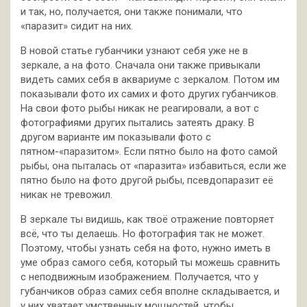
и так, но, получается, они также понимали, что
«паразит» сидит на них.
В новой статье губанчики узнают себя уже не в
зеркале, а на фото. Сначала они также привыкали
видеть самих себя в аквариуме с зеркалом. Потом им
показывали фото их самих и фото других губанчиков.
На свои фото рыбы никак не реагировали, а вот с
фотографиями других пытались затеять драку. В
другом варианте им показывали фото с
пятном-«паразитом». Если пятно было на фото самой
рыбы, она пыталась от «паразита» избавиться, если же
пятно было на фото другой рыбы, псевдопаразит её
никак не тревожил.
В зеркале ты видишь, как твоё отражение повторяет
всё, что ты делаешь. Но фотография так не может.
Поэтому, чтобы узнать себя на фото, нужно иметь в
уме образ самого себя, который ты можешь сравнить
с неподвижным изображением. Получается, что у
губанчиков образ самих себя вполне складывается, и
у них хватает умственных мощностей, чтобы