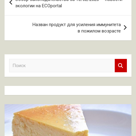
по
экологии на ECOportal
записям
Назван продукт для усиления иммунитета
в пожилом возрасте
П
о
и
с
к