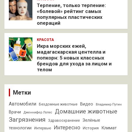
Терпение, только терпение:
«болевой» рейтинг самых
популярных пластических
операций
КРАСОТА
Икра морских ежей,
мадагаскарская центелла и
попкорн: 5 новых классных
брендов для ухода за лицом и
телом
Метки
Автомобили
Видео
Бездомные животные
Владимир Путин
Домашние животные
Врачи
Дженнифер Лопес
Загрязнения
Зелёные
Здравоохранение
Интересно
Климат
технологии
История
Интервью