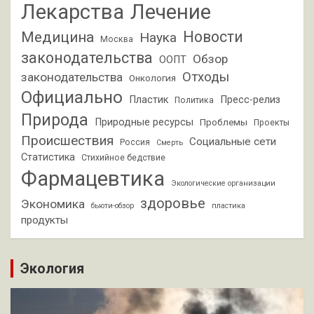
Лекарства
Лечение
Новости
Медицина
Наука
Москва
законодательства
Обзор
ООПТ
Отходы
законодательства
Онкология
Официально
Пластик
Пресс-релиз
Политика
Природа
Природные ресурсы
Проблемы
Проекты
Происшествия
Социальные сети
Россия
Смерть
Статистика
Стихийное бедствие
Фармацевтика
Экологические организации
здоровье
Экономика
бьюти-обзор
пластика
продукты
Экология