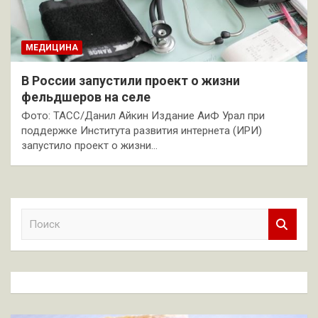
МЕДИЦИНА
В России запустили проект о жизни
фельдшеров на селе
Фото: ТАСС/Данил Айкин Издание АиФ Урал при
поддержке Института развития интернета (ИРИ)
запустило проект о жизни…
П
о
и
с
к