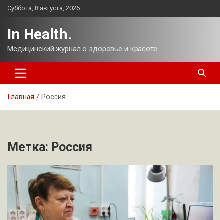
Перейти
Суббота, 8 августа, 2026
к
содержимому
In Health.
Медицинский журнал о здоровье и красоте.
Главная
Россия
Метка:
Россия