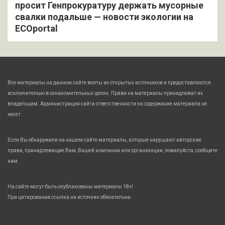
просит Генпрокуратуру держать мусорные
свалки подальше — новости экологии на
ECOportal
Все материалы на данном сайте взяты из открытых источников и предоставляются
исключительно в ознакомительных целях. Права на материалы принадлежат их
владельцам. Администрация сайта ответственности за содержание материала не
несет.
Если Вы обнаружили на нашем сайте материалы, которые нарушают авторские
права, принадлежащие Вам, Вашей компании или организации, пожалуйста, сообщите
нам.
На сайте могут быть опубликованы материалы 18+!
При цитировании ссылка на источник обязательна.