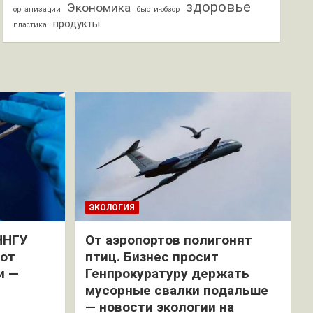
здоровье
Экономика
организации
бьюти-обзор
продукты
пластика
ЭКОЛОГИЯ
ННГУ
От аэропортов полигонят
 от
птиц. Бизнес просит
и —
Генпрокуратуру держать
мусорные свалки подальше
— новости экологии на