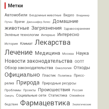
Метки
Автомобили
Видео
Бездомные животные
Владимир
Домашние
Врачи
Путин
Дженнифер Лопес
животные
Загрязнения
Здравоохранение
Интересно
Зелёные технологии
Интервью
Лекарства
Климат
История
Лечение
Медицина
Наука
Москва
Новости законодательства
ООПТ
Отходы
Обзор законодательства
Онкология
Официально
Пластик
Пресс-
Политика
Природа
релиз
Природные ресурсы
Происшествия
Проблемы
Проекты
Россия
Социальные сети
Статистика
Стихийное
Смерть
Фармацевтика
бедствие
Экологические