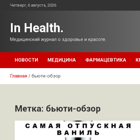
Перейти
Четверг, 6 августа, 2026
к
содержимому
In Health.
Медицинский журнал о здоровье и красоте.
НОВОСТИ
МЕДИЦИНА
ФАРМАЦЕВТИКА
К
Главная
бьюти-обзор
Метка:
бьюти-обзор