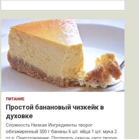
к
ПИТАНИЕ
Простой банановый чизкейк в
духовке
Сложность Низкая Ингредиенты творог
обезжиренный 500 г бананы 6 шт. яйца 1 шт. мука 2
ст.л. Приготовление: Протереть сквозь сито творог.