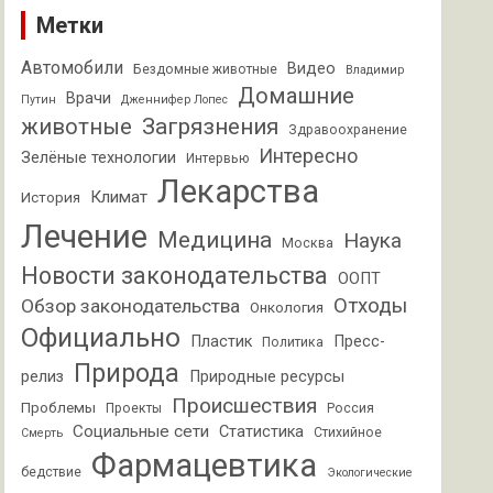
Метки
Автомобили
Видео
Бездомные животные
Владимир
Домашние
Врачи
Путин
Дженнифер Лопес
животные
Загрязнения
Здравоохранение
Интересно
Зелёные технологии
Интервью
Лекарства
Климат
История
Лечение
Медицина
Наука
Москва
Новости законодательства
ООПТ
Отходы
Обзор законодательства
Онкология
Официально
Пластик
Пресс-
Политика
Природа
релиз
Природные ресурсы
Происшествия
Проблемы
Проекты
Россия
Социальные сети
Статистика
Стихийное
Смерть
Фармацевтика
бедствие
Экологические