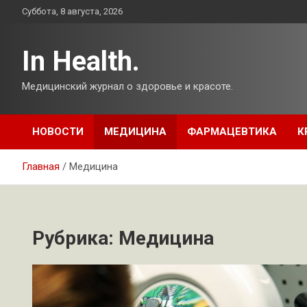
Перейти
Суббота, 8 августа, 2026
к
содержимому
In Health.
Медицинский журнал о здоровье и красоте.
НОВОСТИ
МЕДИЦИНА
ФАРМАЦЕВТИКА
К
Главная
Медицина
Рубрика:
Медицина