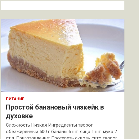
к
ПИТАНИЕ
Простой банановый чизкейк в
духовке
Сложность Низкая Ингредиенты творог
обезжиренный 500 г бананы 6 шт. яйца 1 шт. мука 2
ст.л. Приготовление: Протереть сквозь сито творог.