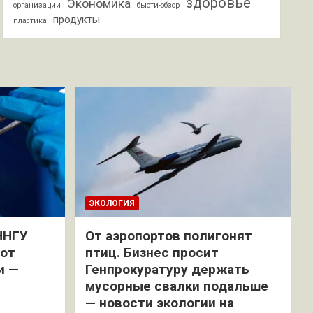
здоровье
Экономика
организации
бьюти-обзор
продукты
пластика
ЭКОЛОГИЯ
ННГУ
От аэропортов полигонят
 от
птиц. Бизнес просит
и —
Генпрокуратуру держать
мусорные свалки подальше
— новости экологии на