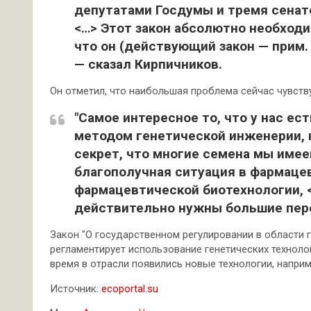
депутатами Госдумы и тремя сенато
<…> Этот закон абсолютно необходи
что он (действующий закон — прим.
— сказал Кирпичников.
Он отметил, что наибольшая проблема сейчас чувству
"Самое интересное то, что у нас ес
методом генетической инженерии, н
секрет, что многие семена мы имее
благополучная ситуация в фармаце
фармацевтической биотехнологии, <
действительно нужны большие пере
Закон "О государственном регулировании в области г
регламентирует использование генетических технолог
время в отрасли появились новые технологии, напри
Источник:
ecoportal.su