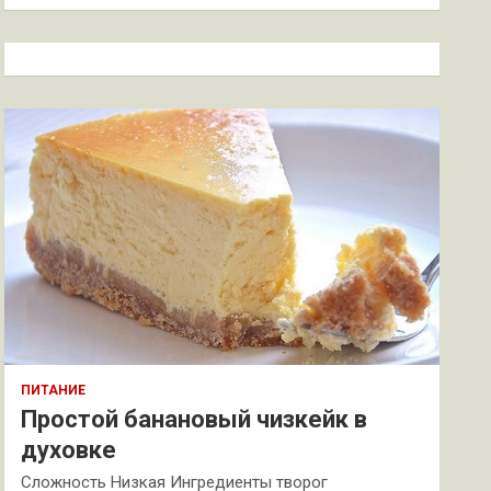
и
с
к
ПИТАНИЕ
Простой банановый чизкейк в
духовке
Сложность Низкая Ингредиенты творог