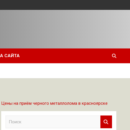
А САЙТА
Цены на приём черного металлолома в красноярске
П
о