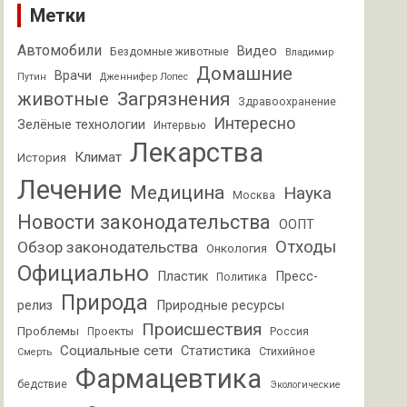
Метки
Автомобили
Видео
Бездомные животные
Владимир
Домашние
Врачи
Путин
Дженнифер Лопес
животные
Загрязнения
Здравоохранение
Интересно
Зелёные технологии
Интервью
Лекарства
Климат
История
Лечение
Медицина
Наука
Москва
Новости законодательства
ООПТ
Отходы
Обзор законодательства
Онкология
Официально
Пластик
Пресс-
Политика
Природа
релиз
Природные ресурсы
Происшествия
Проблемы
Проекты
Россия
Социальные сети
Статистика
Стихийное
Смерть
Фармацевтика
бедствие
Экологические