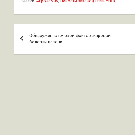
Метки:
Агрономия
,
Новости законодательства
Навигация
Обнаружен ключевой фактор жировой
по
болезни печени
записям