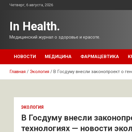
Перейти
Четверг, 6 августа, 2026
к
содержимому
In Health.
Медицинский журнал о здоровье и красоте.
НОВОСТИ
МЕДИЦИНА
ФАРМАЦЕВТИКА
К
Главная
Экология
В Госдуму внесли законопроект о ген
ЭКОЛОГИЯ
В Госдуму внесли законопр
технологиях — новости экол