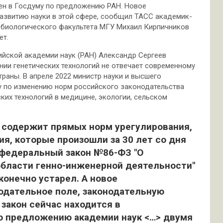
сен в Госдуму по предложению РАН. Новое
азвитию науки в этой сфере, сообщил ТАСС академик-
н биологического факультета МГУ Михаил Кирпичников
ет.
ийской академии наук (РАН) Александр Сергеев
нии генетических технологий не отвечает современному
траны. В апреле 2022 министр науки и высшего
у по изменению норм российского законодательства
ких технологий в медицине, экологии, сельском
е содержит прямых норм урегулирования,
ия, которые произошли за 30 лет со дня
(федеральный закон №86-ФЗ "О
области генно-инженерной деятельности"
сконечно устарел. А новое
одательное поле, законодательную
 закон сейчас находится в
по предложению академии наук <…> двумя