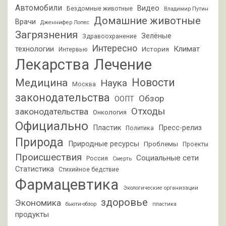
Автомобили
Видео
Бездомные животные
Владимир Путин
Домашние животные
Врачи
Дженнифер Лопес
Загрязнения
Зелёные
Здравоохранение
Интересно
Климат
технологии
История
Интервью
Лекарства
Лечение
Новости
Медицина
Наука
Москва
законодательства
Обзор
ООПТ
Отходы
законодательства
Онкология
Официально
Пластик
Пресс-релиз
Политика
Природа
Природные ресурсы
Проблемы
Проекты
Происшествия
Социальные сети
Россия
Смерть
Статистика
Стихийное бедствие
Фармацевтика
Экологические организации
здоровье
Экономика
бьюти-обзор
пластика
продукты