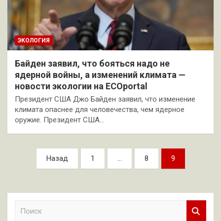
ЭКОЛОГИЯ
Байден заявил, что бояться надо не
ядерной войны, а изменений климата —
новости экологии на ECOportal
Президент США Джо Байден заявил, что изменение
климата опаснее для человечества, чем ядерное
оружие. Президент США…
Пагинация
Назад
1
…
8
9
записей
П
о