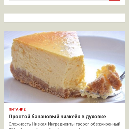
и
с
к
ПИТАНИЕ
Простой банановый чизкейк в духовке
Сложность Низкая Ингредиенты творог обезжиренный