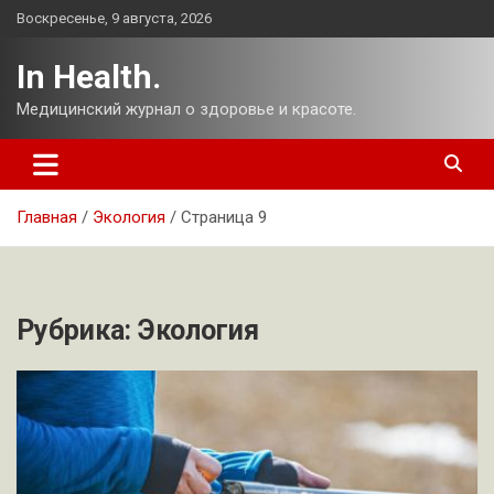
Перейти
Воскресенье, 9 августа, 2026
к
содержимому
In Health.
Медицинский журнал о здоровье и красоте.
Главная
Экология
Страница 9
Рубрика:
Экология