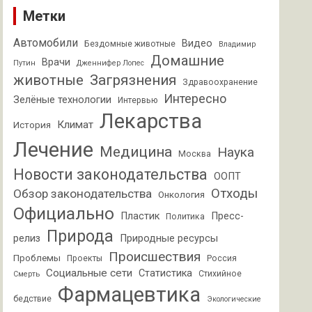
Метки
Автомобили
Видео
Бездомные животные
Владимир
Домашние
Врачи
Путин
Дженнифер Лопес
животные
Загрязнения
Здравоохранение
Интересно
Зелёные технологии
Интервью
Лекарства
Климат
История
Лечение
Медицина
Наука
Москва
Новости законодательства
ООПТ
Отходы
Обзор законодательства
Онкология
Официально
Пластик
Пресс-
Политика
Природа
релиз
Природные ресурсы
Происшествия
Проблемы
Проекты
Россия
Социальные сети
Статистика
Стихийное
Смерть
Фармацевтика
бедствие
Экологические