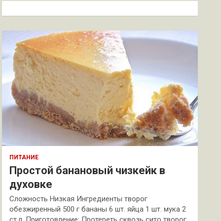
к
ПИТАНИЕ
Простой банановый чизкейк в
духовке
Сложность Низкая Ингредиенты творог
обезжиренный 500 г бананы 6 шт. яйца 1 шт. мука 2
ст.л. Приготовление: Протереть сквозь сито творог.