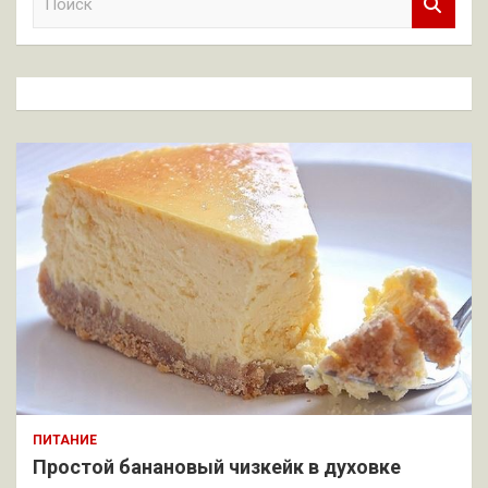
о
и
с
к
ПИТАНИЕ
Простой банановый чизкейк в духовке