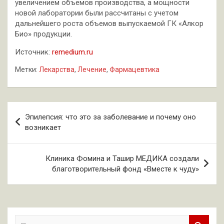
увеличением объемов производства, а мощности
новой лаборатории были рассчитаны с учетом
дальнейшего роста объемов выпускаемой ГК «Алкор
Био» продукции.
Источник:
remedium.ru
Метки:
Лекарства
,
Лечение
,
Фармацевтика
Навигация
Эпилепсия: что это за заболевание и почему оно
по
возникает
записям
Клиника Фомина и Ташир МЕДИКА создали
благотворительный фонд «Вместе к чуду»
П