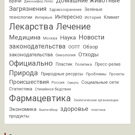
Домашние животные
Врачи
Дженнифер Лопес
Загрязнения
Зелёные
Здравоохранение
Интересно
Климат
технологии
История
Интервью
Лекарства
Лечение
Новости
Медицина
Наука
Москва
законодательства
Обзор
ООПТ
Отходы
законодательства
Онкология
Официально
Пластик
Пресс-релиз
Политика
Природа
Природные ресурсы
Проблемы
Проекты
Происшествия
Социальные сети
Россия
Смерть
Статистика
Стихийное бедствие
Фармацевтика
Экологические организации
здоровье
Экономика
бьюти-обзор
пластика
продукты