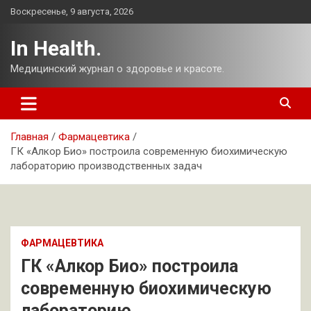
Перейти
Воскресенье, 9 августа, 2026
к
содержимому
In Health.
Медицинский журнал о здоровье и красоте.
Главная
Фармацевтика
ГК «Алкор Био» построила современную биохимическую
лабораторию производственных задач
ФАРМАЦЕВТИКА
ГК «Алкор Био» построила
современную биохимическую
лабораторию