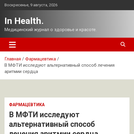
Перейти
Воскресенье, 9 августа, 2026
к
содержимому
In Health.
Медицинский журнал о здоровье и красоте.
Главная
Фармацевтика
В МФТИ исследуют альтернативный способ лечения
аритмии сердца
ФАРМАЦЕВТИКА
В МФТИ исследуют
альтернативный способ
лечения аритмии сердца