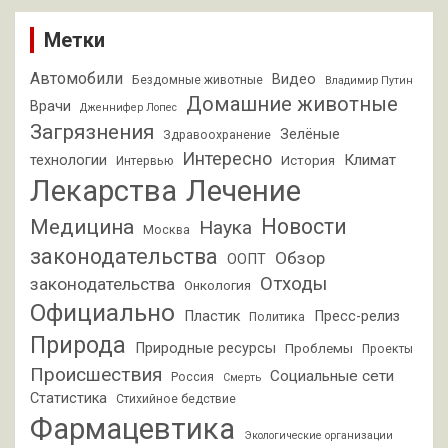
Метки
Автомобили
Видео
Бездомные животные
Владимир Путин
Домашние животные
Врачи
Дженнифер Лопес
Загрязнения
Зелёные
Здравоохранение
Интересно
Климат
технологии
История
Интервью
Лекарства
Лечение
Новости
Медицина
Наука
Москва
законодательства
Обзор
ООПТ
Отходы
законодательства
Онкология
Официально
Пластик
Пресс-релиз
Политика
Природа
Природные ресурсы
Проблемы
Проекты
Происшествия
Социальные сети
Россия
Смерть
Статистика
Стихийное бедствие
Фармацевтика
Экологические организации