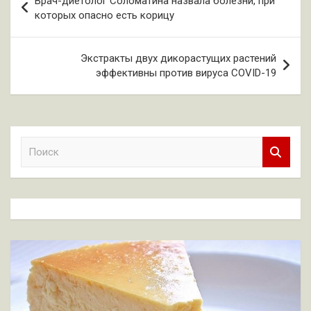
Врач-диетолог Соломатина назвала болезни, при
по
которых опасно есть корицу
записям
Экстракты двух дикорастущих растений
эффективны против вируса COVID-19
П
о
и
с
к