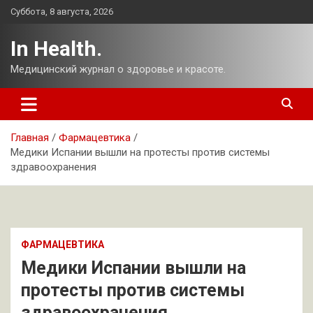
Перейти
Суббота, 8 августа, 2026
к
содержимому
In Health.
Медицинский журнал о здоровье и красоте.
Главная
Фармацевтика
Медики Испании вышли на протесты против системы
здравоохранения
ФАРМАЦЕВТИКА
Медики Испании вышли на
протесты против системы
здравоохранения