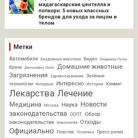
мадагаскарская центелла и
попкорн: 5 новых классных
брендов для ухода за лицом и
телом
Метки
Автомобили
Видео
Бездомные животные
Владимир Путин
Домашние животные
Врачи
Дженнифер Лопес
Загрязнения
Зелёные
Здравоохранение
Интересно
Климат
технологии
История
Интервью
Лекарства
Лечение
Новости
Медицина
Наука
Москва
законодательства
Обзор
ООПТ
Отходы
законодательства
Онкология
Официально
Пластик
Пресс-релиз
Политика