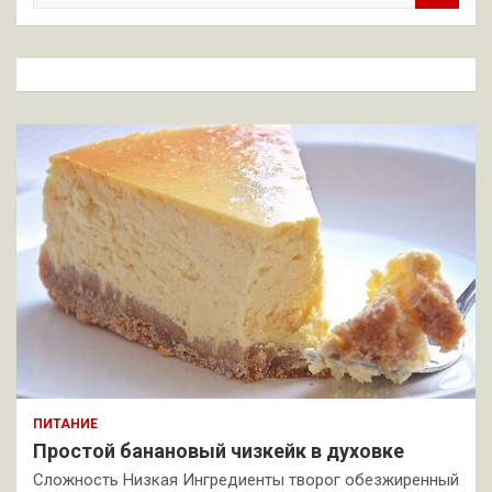
и
с
к
ПИТАНИЕ
Простой банановый чизкейк в духовке
Сложность Низкая Ингредиенты творог обезжиренный