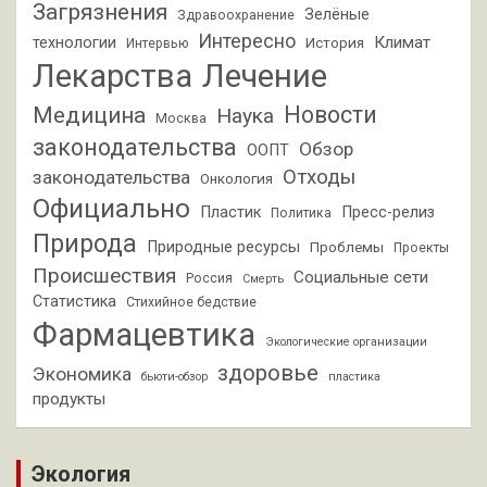
Загрязнения
Зелёные
Здравоохранение
Интересно
Климат
технологии
История
Интервью
Лекарства
Лечение
Новости
Медицина
Наука
Москва
законодательства
Обзор
ООПТ
Отходы
законодательства
Онкология
Официально
Пластик
Пресс-релиз
Политика
Природа
Природные ресурсы
Проблемы
Проекты
Происшествия
Социальные сети
Россия
Смерть
Статистика
Стихийное бедствие
Фармацевтика
Экологические организации
здоровье
Экономика
бьюти-обзор
пластика
продукты
Экология