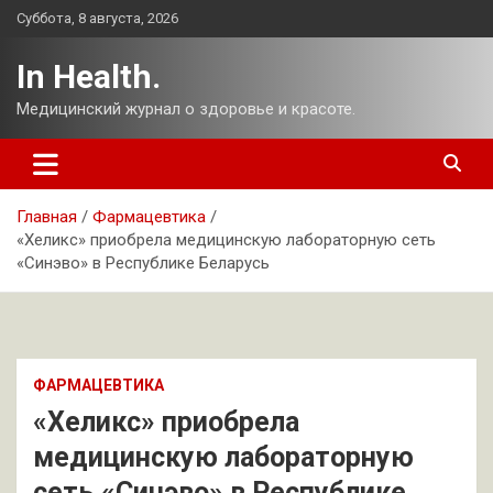
Перейти
Суббота, 8 августа, 2026
к
содержимому
In Health.
Медицинский журнал о здоровье и красоте.
Главная
Фармацевтика
«Хеликс» приобрела медицинскую лабораторную сеть
«Синэво» в Республике Беларусь
ФАРМАЦЕВТИКА
«Хеликс» приобрела
медицинскую лабораторную
сеть «Синэво» в Республике