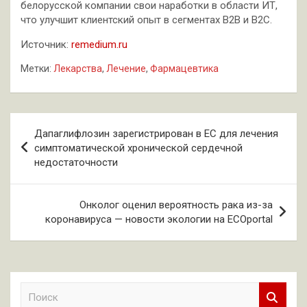
белорусской компании свои наработки в области ИТ,
что улучшит клиентский опыт в сегментах B2B и B2C.
Источник:
remedium.ru
Метки:
Лекарства
,
Лечение
,
Фармацевтика
Навигация
Дапаглифлозин зарегистрирован в ЕС для лечения
по
симптоматической хронической сердечной
недостаточности
записям
Онколог оценил вероятность рака из-за
коронавируса — новости экологии на ECOportal
П
о