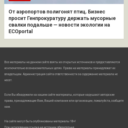
От аэропортов полигонят птиц. Бизнес
просит Генпрокуратуру держать мусорные
свалки подальше — новости экологии на
ECOportal
Все материалы на данном сайте взяты из открытых источников и предоставляются
исключительно в ознакомительных целях. Права на материалы принадлежат их
владельцам. Администрация сайта ответственности за содержание материала не
несет.
Если Вы обнаружили на нашем сайте материалы, которые нарушают авторские
права, принадлежащие Вам, Вашей компании или организации, пожалуйста, сообщите
нам.
На сайте могут быть опубликованы материалы 18+!
При цитировании ссылка на источник обязательна.