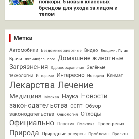
попкорн: 5 новых классных
брендов для ухода за лицом и
телом
Метки
Автомобили
Видео
Бездомные животные
Владимир Путин
Домашние животные
Врачи
Дженнифер Лопес
Загрязнения
Зелёные
Здравоохранение
Интересно
Климат
технологии
История
Интервью
Лекарства
Лечение
Новости
Медицина
Наука
Москва
законодательства
Обзор
ООПТ
Отходы
законодательства
Онкология
Официально
Пластик
Пресс-релиз
Политика
Природа
Природные ресурсы
Проблемы
Проекты