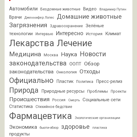
Автомобили
Видео
Бездомные животные
Владимир Путин
Домашние животные
Врачи
Дженнифер Лопес
Загрязнения
Зелёные
Здравоохранение
Интересно
Климат
технологии
История
Интервью
Лекарства
Лечение
Новости
Медицина
Наука
Москва
законодательства
Обзор
ООПТ
Отходы
законодательства
Онкология
Официально
Пластик
Пресс-релиз
Политика
Природа
Природные ресурсы
Проблемы
Проекты
Происшествия
Социальные сети
Россия
Смерть
Статистика
Стихийное бедствие
Фармацевтика
Экологические организации
здоровье
Экономика
бьюти-обзор
пластика
продукты