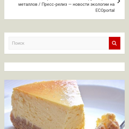
металлов / Пресс-релиз — новости экологии на
ECOportal
П
о
и
с
к