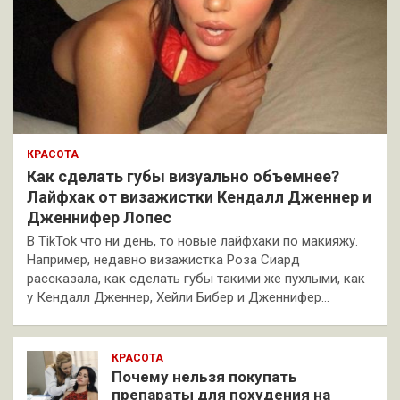
КРАСОТА
Как сделать губы визуально объемнее?
Лайфхак от визажистки Кендалл Дженнер и
Дженнифер Лопес
В TikTok что ни день, то новые лайфхаки по макияжу.
Например, недавно визажистка Роза Сиард
рассказала, как сделать губы такими же пухлыми, как
у Кендалл Дженнер, Хейли Бибер и Дженнифер…
КРАСОТА
Почему нельзя покупать
препараты для похудения на