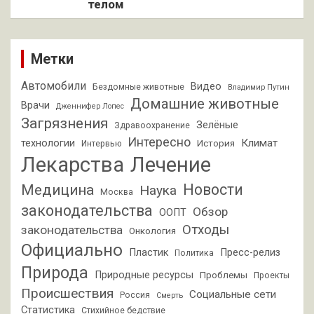
телом
Метки
Автомобили
Видео
Бездомные животные
Владимир Путин
Домашние животные
Врачи
Дженнифер Лопес
Загрязнения
Зелёные
Здравоохранение
Интересно
Климат
технологии
История
Интервью
Лекарства
Лечение
Новости
Медицина
Наука
Москва
законодательства
Обзор
ООПТ
Отходы
законодательства
Онкология
Официально
Пластик
Пресс-релиз
Политика
Природа
Природные ресурсы
Проблемы
Проекты
Происшествия
Социальные сети
Россия
Смерть
Статистика
Стихийное бедствие