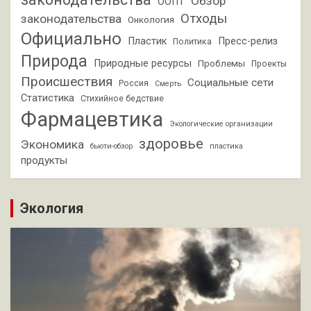
Обзор
ООПТ
Отходы
законодательства
Онкология
Официально
Пластик
Пресс-релиз
Политика
Природа
Природные ресурсы
Проблемы
Проекты
Происшествия
Социальные сети
Россия
Смерть
Статистика
Стихийное бедствие
Фармацевтика
Экологические организации
здоровье
Экономика
бьюти-обзор
пластика
продукты
Экология