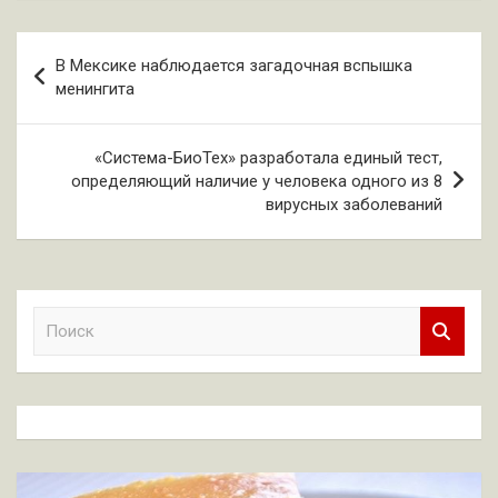
Навигация
В Мексике наблюдается загадочная вспышка
по
менингита
записям
«Система-БиоТех» разработала единый тест,
определяющий наличие у человека одного из 8
вирусных заболеваний
П
о
и
с
к