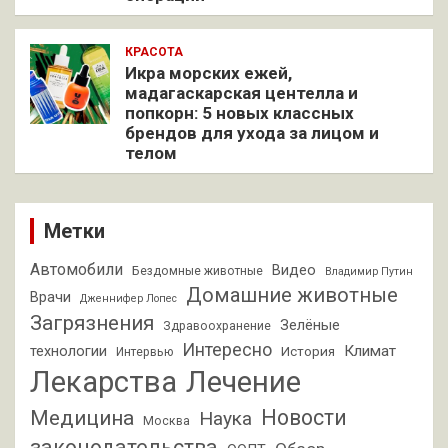
КРАСОТА
Икра морских ежей,
мадагаскарская центелла и
попкорн: 5 новых классных
брендов для ухода за лицом и
телом
Метки
Автомобили
Видео
Бездомные животные
Владимир Путин
Домашние животные
Врачи
Дженнифер Лопес
Загрязнения
Зелёные
Здравоохранение
Интересно
Климат
технологии
История
Интервью
Лекарства
Лечение
Новости
Медицина
Наука
Москва
законодательства