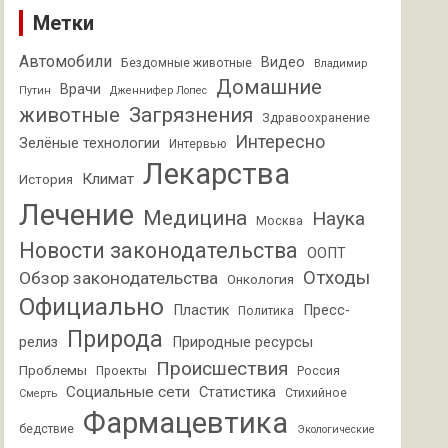
Метки
Автомобили
Видео
Бездомные животные
Владимир
Домашние
Врачи
Путин
Дженнифер Лопес
животные
Загрязнения
Здравоохранение
Интересно
Зелёные технологии
Интервью
Лекарства
Климат
История
Лечение
Медицина
Наука
Москва
Новости законодательства
ООПТ
Отходы
Обзор законодательства
Онкология
Официально
Пластик
Пресс-
Политика
Природа
релиз
Природные ресурсы
Происшествия
Проблемы
Проекты
Россия
Социальные сети
Статистика
Стихийное
Смерть
Фармацевтика
бедствие
Экологические