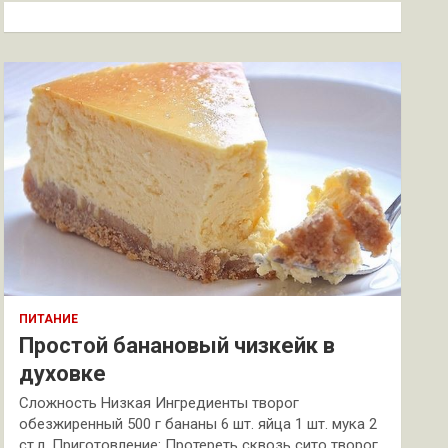
к
ПИТАНИЕ
Простой банановый чизкейк в
духовке
Сложность Низкая Ингредиенты творог
обезжиренный 500 г бананы 6 шт. яйца 1 шт. мука 2
ст.л. Приготовление: Протереть сквозь сито творог.