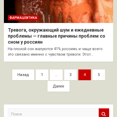
ФАРМАЦЕВТИКА
Тревога, окружающий шум и ежедневные
проблемы — главные причины проблем со
сном у россиян
На плохой сон жалуются 41% россиян, и чаще всего
это связано именно с чувством тревоги. Этот…
Пагинация
Назад
1
…
3
4
5
записей
Далее
П
о