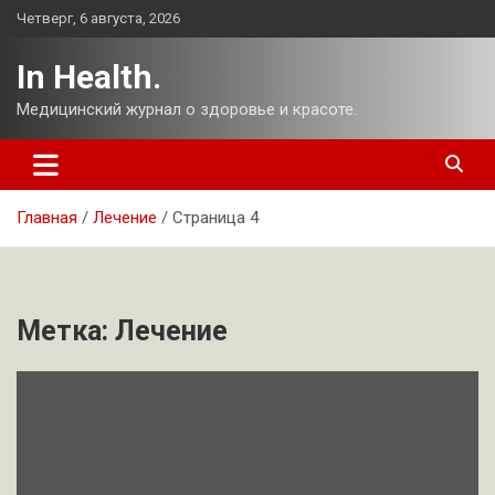
Перейти
Четверг, 6 августа, 2026
к
содержимому
In Health.
Медицинский журнал о здоровье и красоте.
Главная
Лечение
Страница 4
Метка:
Лечение