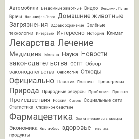
Автомобили
Видео
Бездомные животные
Владимир Путин
Домашние животные
Врачи
Дженнифер Лопес
Загрязнения
Зелёные
Здравоохранение
Интересно
Климат
технологии
История
Интервью
Лекарства
Лечение
Новости
Медицина
Наука
Москва
законодательства
Обзор
ООПТ
Отходы
законодательства
Онкология
Официально
Пластик
Пресс-релиз
Политика
Природа
Природные ресурсы
Проблемы
Проекты
Происшествия
Социальные сети
Россия
Смерть
Статистика
Стихийное бедствие
Фармацевтика
Экологические организации
здоровье
Экономика
бьюти-обзор
пластика
продукты