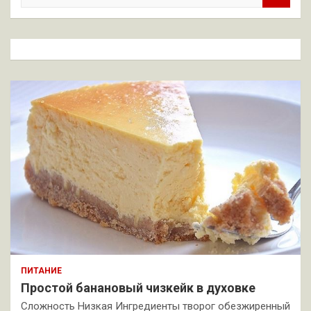
и
с
к
ПИТАНИЕ
Простой банановый чизкейк в духовке
Сложность Низкая Ингредиенты творог обезжиренный