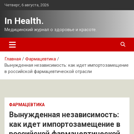
Перейти
Четверг, 6 августа, 2026
к
содержимому
In Health.
Медицинский журнал о здоровье и красоте.
Главная
Фармацевтика
Вынужденная независимость: как идет импортозамещение
в российской фармацевтической отрасли
ФАРМАЦЕВТИКА
Вынужденная независимость:
как идет импортозамещение в
российской фармацевтической