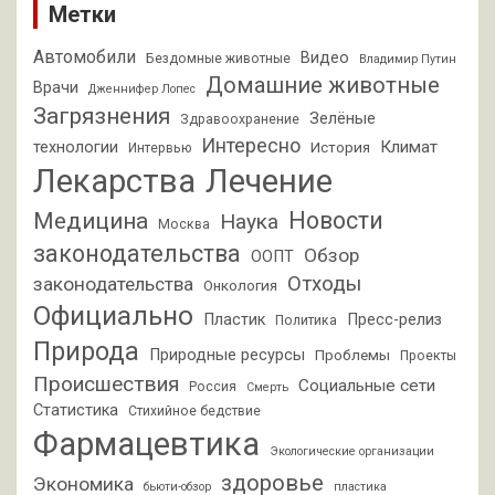
Метки
Автомобили
Видео
Бездомные животные
Владимир Путин
Домашние животные
Врачи
Дженнифер Лопес
Загрязнения
Зелёные
Здравоохранение
Интересно
Климат
технологии
История
Интервью
Лекарства
Лечение
Новости
Медицина
Наука
Москва
законодательства
Обзор
ООПТ
Отходы
законодательства
Онкология
Официально
Пластик
Пресс-релиз
Политика
Природа
Природные ресурсы
Проблемы
Проекты
Происшествия
Социальные сети
Россия
Смерть
Статистика
Стихийное бедствие
Фармацевтика
Экологические организации
здоровье
Экономика
бьюти-обзор
пластика