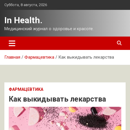
Перейти
Суббота, 8 августа, 2026
к
содержимому
In Health.
Медицинский журнал о здоровье и красоте.
Главная
Фармацевтика
Как выкидывать лекарства
ФАРМАЦЕВТИКА
Как выкидывать лекарства