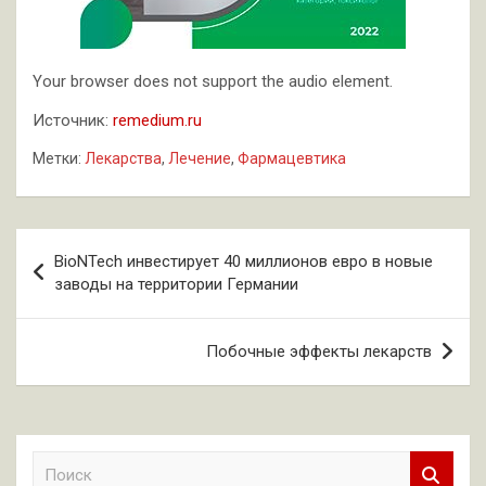
Your browser does not support the audio element.
Источник:
remedium.ru
Метки:
Лекарства
,
Лечение
,
Фармацевтика
Навигация
BioNTech инвестирует 40 миллионов евро в новые
по
заводы на территории Германии
записям
Побочные эффекты лекарств
П
о