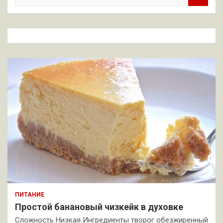
и
с
к
ПИТАНИЕ
Простой банановый чизкейк в духовке
Сложность Низкая Ингредиенты творог обезжиренный