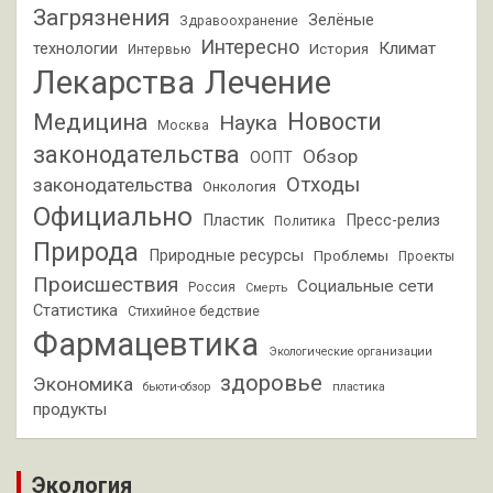
Загрязнения
Зелёные
Здравоохранение
Интересно
Климат
технологии
История
Интервью
Лекарства
Лечение
Новости
Медицина
Наука
Москва
законодательства
Обзор
ООПТ
Отходы
законодательства
Онкология
Официально
Пластик
Пресс-релиз
Политика
Природа
Природные ресурсы
Проблемы
Проекты
Происшествия
Социальные сети
Россия
Смерть
Статистика
Стихийное бедствие
Фармацевтика
Экологические организации
здоровье
Экономика
бьюти-обзор
пластика
продукты
Экология