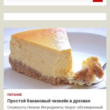
и
с
к
ПИТАНИЕ
Простой банановый чизкейк в духовке
Сложность Низкая Ингредиенты творог обезжиренный