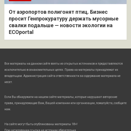
От аэропортов полигонят птиц. Бизнес
просит Генпрокуратуру держать мусорные
свалки подальше — новости экологии на
ECOportal
Все материалы на данном сайте взяты из открытых источников и предоставляются
исключительно в ознакомительных целях. Права на материалы принадлежат их
владельцам. Администрация сайта ответственности за содержание материала не
несет.
Если Вы обнаружили на нашем сайте материалы, которые нарушают авторские
права, принадлежащие Вам, Вашей компании или организации, пожалуйста, сообщите
нам.
На сайте могут быть опубликованы материалы 18+!
При цитировании ссылка на источник обязательна.