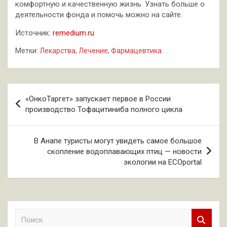
комфортную и качественную жизнь. Узнать больше о
деятельности фонда и помочь можно на сайте.
Источник:
remedium.ru
Метки:
Лекарства
,
Лечение
,
Фармацевтика
Навигация
«ОнкоТаргет» запускает первое в России
по
производство Тофацитиниба полного цикла
записям
В Анапе туристы могут увидеть самое большое
скопление водоплавающих птиц — новости
экологии на ECOportal
П
о