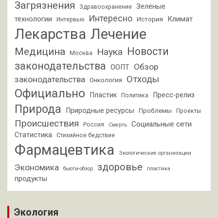
Загрязнения
Зелёные
Здравоохранение
Интересно
Климат
технологии
История
Интервью
Лекарства
Лечение
Новости
Медицина
Наука
Москва
законодательства
Обзор
ООПТ
Отходы
законодательства
Онкология
Официально
Пластик
Пресс-релиз
Политика
Природа
Природные ресурсы
Проблемы
Проекты
Происшествия
Социальные сети
Россия
Смерть
Статистика
Стихийное бедствие
Фармацевтика
Экологические организации
здоровье
Экономика
бьюти-обзор
пластика
продукты
Экология