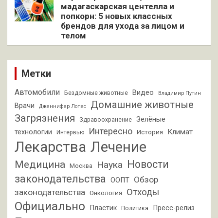
мадагаскарская центелла и
попкорн: 5 новых классных
брендов для ухода за лицом и
телом
Метки
Автомобили
Видео
Бездомные животные
Владимир Путин
Домашние животные
Врачи
Дженнифер Лопес
Загрязнения
Зелёные
Здравоохранение
Интересно
Климат
технологии
История
Интервью
Лекарства
Лечение
Новости
Медицина
Наука
Москва
законодательства
Обзор
ООПТ
Отходы
законодательства
Онкология
Официально
Пластик
Пресс-релиз
Политика