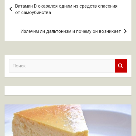
Навигация
Витамин D оказался одним из средств спасения
по
от самоубийства
записям
Излечим ли дальтонизм и почему он возникает
П
о
и
с
к