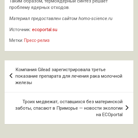
Таким образом, термоядерный синтез решает
проблему ядерных отходов.
Материал предоставлен сайтом homo-science.ru
Источник:
ecoportal.su
Метки:
Пресс-релиз
Навигация
Компания Gilead зарегистрировала третье
по
показание препарата для лечения рака молочной
железы
записям
Троих медвежат, оставшихся без материнской
заботы, спасают в Приморье — новости экологии
на ECOportal