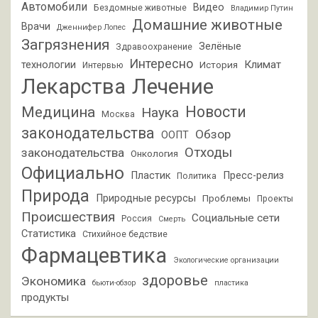
Автомобили
Видео
Бездомные животные
Владимир Путин
Домашние животные
Врачи
Дженнифер Лопес
Загрязнения
Зелёные
Здравоохранение
Интересно
Климат
технологии
История
Интервью
Лекарства
Лечение
Новости
Медицина
Наука
Москва
законодательства
Обзор
ООПТ
Отходы
законодательства
Онкология
Официально
Пластик
Пресс-релиз
Политика
Природа
Природные ресурсы
Проблемы
Проекты
Происшествия
Социальные сети
Россия
Смерть
Статистика
Стихийное бедствие
Фармацевтика
Экологические организации
здоровье
Экономика
бьюти-обзор
пластика
продукты