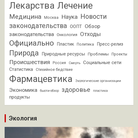
Лекарства
Лечение
Новости
Медицина
Наука
Москва
законодательства
Обзор
ООПТ
Отходы
законодательства
Онкология
Официально
Пластик
Пресс-релиз
Политика
Природа
Природные ресурсы
Проблемы
Проекты
Происшествия
Социальные сети
Россия
Смерть
Статистика
Стихийное бедствие
Фармацевтика
Экологические организации
здоровье
Экономика
бьюти-обзор
пластика
продукты
Экология