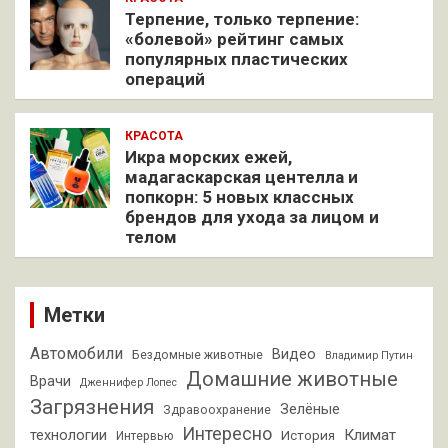
Терпение, только терпение:
«болевой» рейтинг самых
популярных пластических
операций
КРАСОТА
Икра морских ежей,
мадагаскарская центелла и
попкорн: 5 новых классных
брендов для ухода за лицом и
телом
Метки
Автомобили
Видео
Бездомные животные
Владимир Путин
Домашние животные
Врачи
Дженнифер Лопес
Загрязнения
Зелёные
Здравоохранение
Интересно
Климат
технологии
История
Интервью