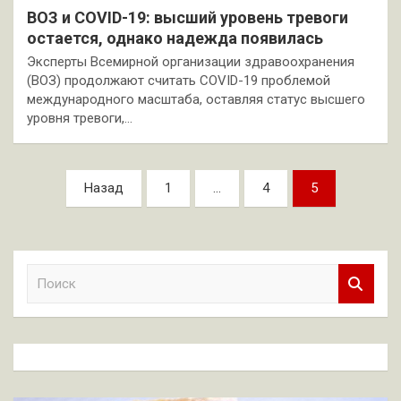
ВОЗ и COVID-19: высший уровень тревоги
остается, однако надежда появилась
Эксперты Всемирной организации здравоохранения
(ВОЗ) продолжают считать COVID-19 проблемой
международного масштаба, оставляя статус высшего
уровня тревоги,…
Пагинация
Назад
1
…
4
5
записей
П
о
и
с
к