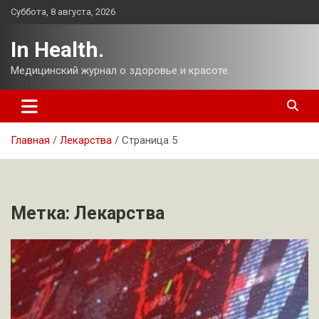
Перейти
Суббота, 8 августа, 2026
к
содержимому
In Health.
Медицинский журнал о здоровье и красоте.
Главная
Лекарства
Страница 5
Метка:
Лекарства