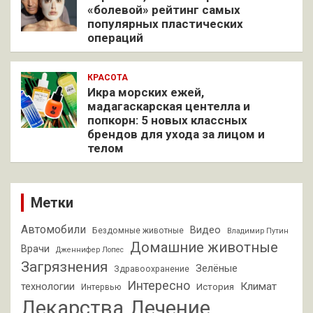
«болевой» рейтинг самых
популярных пластических
операций
КРАСОТА
Икра морских ежей,
мадагаскарская центелла и
попкорн: 5 новых классных
брендов для ухода за лицом и
телом
Метки
Автомобили
Видео
Бездомные животные
Владимир Путин
Домашние животные
Врачи
Дженнифер Лопес
Загрязнения
Зелёные
Здравоохранение
Интересно
Климат
технологии
История
Интервью
Лекарства
Лечение