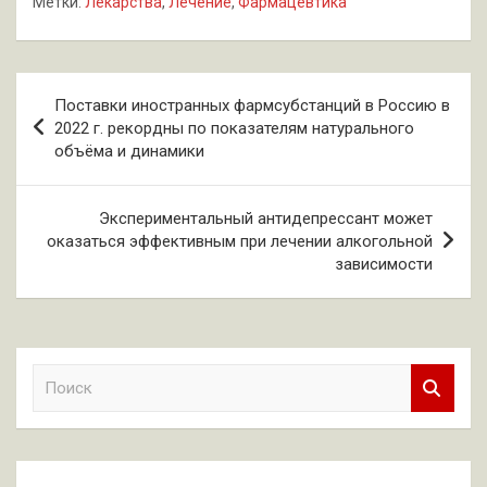
Метки:
Лекарства
,
Лечение
,
Фармацевтика
Навигация
Поставки иностранных фармсубстанций в Россию в
по
2022 г. рекордны по показателям натурального
объёма и динамики
записям
Экспериментальный антидепрессант может
оказаться эффективным при лечении алкогольной
зависимости
П
о
и
с
к