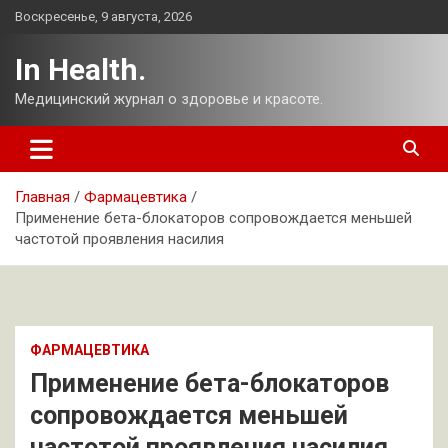
Перейти
Воскресенье, 9 августа, 2026
к
содержимому
In Health.
Медицинский журнал о здоровье и красоте.
Главная
Фармацевтика
Применение бета-блокаторов сопровождается меньшей
частотой проявления насилия
ФАРМАЦЕВТИКА
Применение бета-блокаторов
сопровождается меньшей
частотой проявления насилия