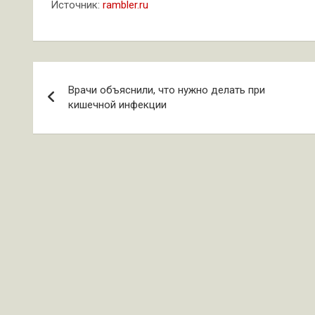
Источник:
rambler.ru
Навигация
Врачи объяснили, что нужно делать при
по
кишечной инфекции
записям