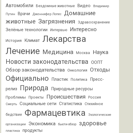
Автомобили
Видео
Бездомные животные
Владимир
Домашние
Врачи
Путин
Дженнифер Лопес
животные
Загрязнения
Здравоохранение
Интересно
Зелёные технологии
Интервью
Лекарства
Климат
История
Лечение
Медицина
Наука
Москва
Новости законодательства
ООПТ
Отходы
Обзор законодательства
Онкология
Официально
Пластик
Пресс-
Политика
Природа
релиз
Природные ресурсы
Происшествия
Проблемы
Проекты
Россия
Социальные сети
Статистика
Стихийное
Смерть
Фармацевтика
бедствие
Экологические
здоровье
Экономика
организации
бьюти-обзор
продукты
пластика