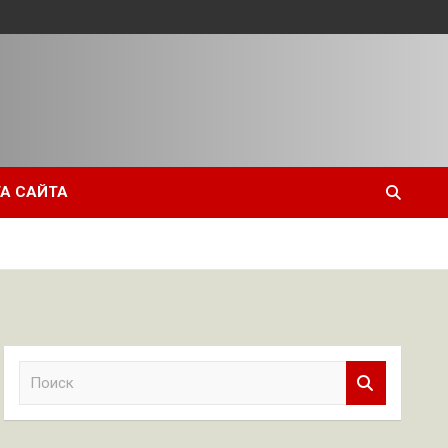
А САЙТА
П
о
и
с