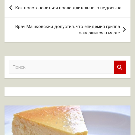
Навигация
Как восстановиться после длительного недосыпа
по
записям
Врач Машковский допустил, что эпидемия гриппа
завершится в марте
П
о
и
с
к