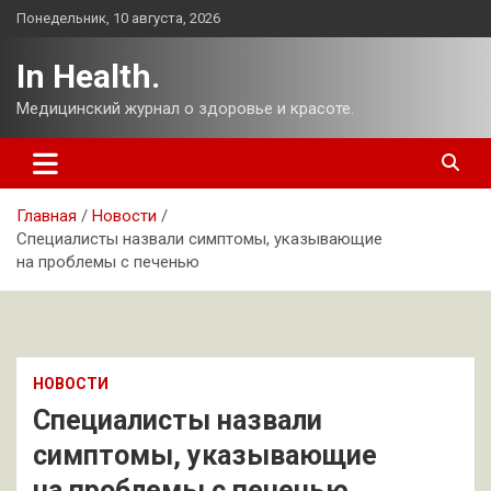
Перейти
Понедельник, 10 августа, 2026
к
содержимому
In Health.
Медицинский журнал о здоровье и красоте.
Главная
Новости
Специалисты назвали симптомы, указывающие
на проблемы с печенью
НОВОСТИ
Специалисты назвали
симптомы, указывающие
на проблемы с печенью