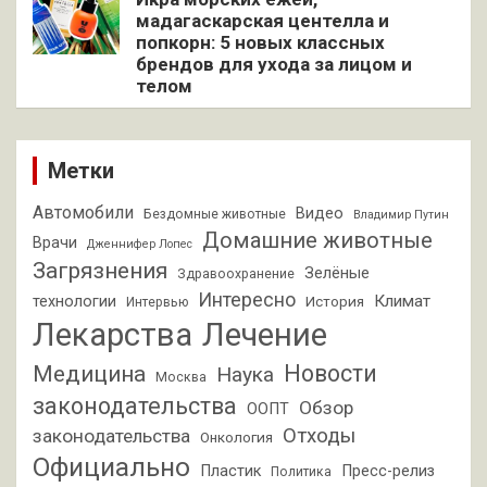
мадагаскарская центелла и
попкорн: 5 новых классных
брендов для ухода за лицом и
телом
Метки
Автомобили
Видео
Бездомные животные
Владимир Путин
Домашние животные
Врачи
Дженнифер Лопес
Загрязнения
Зелёные
Здравоохранение
Интересно
Климат
технологии
История
Интервью
Лекарства
Лечение
Новости
Медицина
Наука
Москва
законодательства
Обзор
ООПТ
Отходы
законодательства
Онкология
Официально
Пластик
Пресс-релиз
Политика