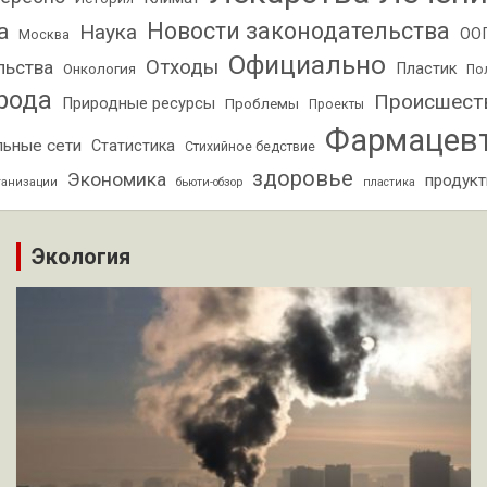
Новости законодательства
а
Наука
ОО
Москва
Официально
Отходы
льства
Пластик
Онкология
По
рода
Происшест
Природные ресурсы
Проблемы
Проекты
Фармацев
льные сети
Статистика
Стихийное бедствие
здоровье
Экономика
продук
ганизации
бьюти-обзор
пластика
Экология