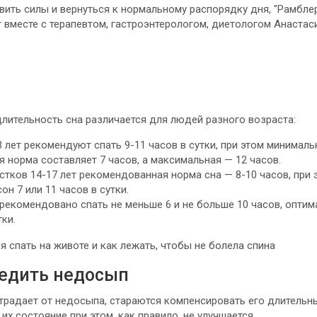
вить силы и вернуться к нормальному распорядку дня, "Рамбле
 вместе с терапевтом, гастроэнтерологом, диетологом Анастас
лительность сна различается для людей разного возраста:
 лет рекомендуют спать 9-11 часов в сутки, при этом минималь
 норма составляет 7 часов, а максимальная — 12 часов.
тков 14-17 лет рекомендованная норма сна — 8-10 часов, при 
он 7 или 11 часов в сутки.
рекомендовано спать не меньше 6 и не больше 10 часов, оптим
тки.
я спать на животе и как лежать, чтобы не болела спина
бедить недосып
страдает от недосыпа, стараются компенсировать его длительн
их состояние при этом, как правило, не улучшается.