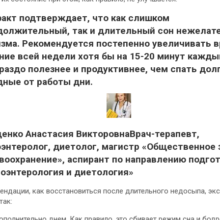
факт подтверждает, что как слишком
должительный, так и длительный сон нежелат
изма. Рекомендуется постепенно увеличивать в
ние всей недели хотя бы на 15-20 минут кажды
раздо полезнее и продуктивнее, чем спать дол
дные от работы дни.
енко Анастасия ВикторовнаВрач-терапевт,
оэнтеролог, диетолог, магистр «Общественное
авоохранение», аспирант по направлению подго
роэнтерология и диетология»
ендации, как восстановиться после длительного недосыпа, экс
так:
ополнительно днем. Как правило, это сбивает режим сна и бодр