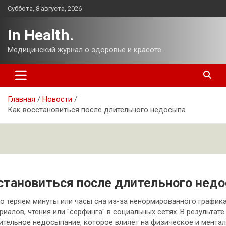
Перейти
Суббота, 8 августа, 2026
к
содержимому
In Health.
Медицинский журнал о здоровье и красоте.
Главная
Новости
Как восстановиться после длительного недосыпа
становиться после длительного нед
 теряем минуты или часы сна из-за ненормированного графика
иалов, чтения или "серфинга" в социальных сетях. В результате
ительное недосыпание, которое влияет на физическое и мента