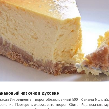
анановый чизкейк в духовке
зкая Ингредиенты творог обезжиренный 500 г бананы 6 шт. яйц
товление: Протереть сквозь сито творог. Вбить яйца, всыпать му