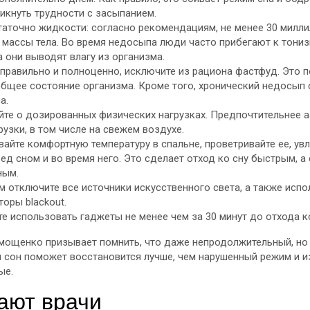
икнуть трудности с засыпанием.
таточно жидкости: согласно рекомендациям, не менее 30 милли
 массы тела. Во время недосыпа люди часто прибегают к тон
а они выводят влагу из организма.
 правильно и полноценно, исключите из рациона фастфуд. Это 
общее состояние организма. Кроме того, хронический недосып
а.
йте о дозированных физических нагрузках. Предпочтительнее 
узки, в том числе на свежем воздухе.
айте комфортную температуру в спальне, проветривайте ее, ув
ед сном и во время него. Это сделает отход ко сну быстрым, а
ным.
 отключите все источники искусственного света, а также испо
оры blackout.
е использовать гаджеты не менее чем за 30 минут до отхода ко
мощенко призывает помнить, что даже непродолжительный, но
 сон поможет восстановится лучше, чем нарушенный режим и 
ые.