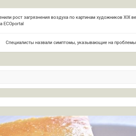
ия
енили рост загрязнения воздуха по картинам художников XIX в
а ECOportal
Специалисты назвали симптомы, указывающие на проблемы