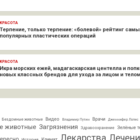
КРАСОТА
Терпение, только терпение: «болевой» рейтинг самы
популярных пластических операций
КРАСОТА
Икра морских ежей, мадагаскарская центелла и попк
новых классных брендов для ухода за лицом и тело
Видео
Врачи
Бездомные животные
Владимир Путин
Дженнифер Лопес
е животные
Загрязнения
Зелёные т
Здравоохранение
Лекарства
Лечени
ересно
Климат
История